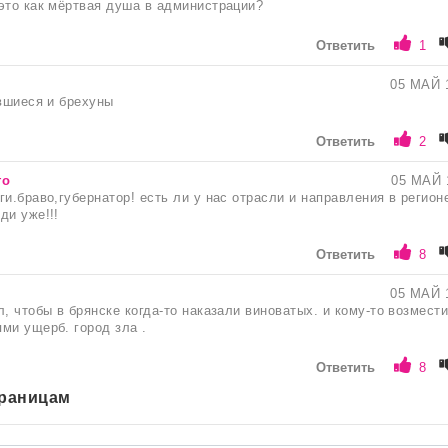
это как мёртвая душа в администрации?
Ответить
1
05 МАЙ 
авшиеся и брехуны
Ответить
2
го
05 МАЙ 
ги.браво,губернатор! есть ли у нас отрасли и направления в регион
ди уже!!!
Ответить
8
05 МАЙ 
л, чтобы в брянске когда-то наказали виноватых. и кому-то возмест
ми ущерб. город зла .
Ответить
8
траницам