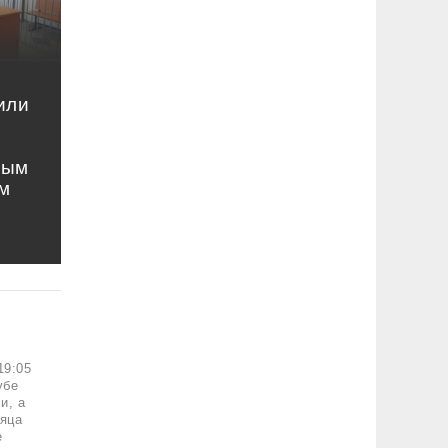
или
ным
м
19:05
убе
и, а
сяца
е