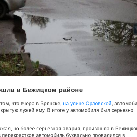
ошла в Бежицком районе
том, что вчера в Брянске,
на улице Орловской
, автомоб
икрытую лужей яму. В итоге у автомобиля был серьезно
хожая, но более серьезная авария, произошла в Бежицко
з перекрестков автомобиль буквально провалился в