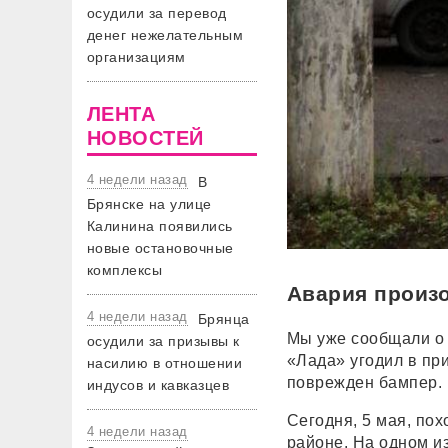
осудили за перевод
денег нежелательным
организациям
ЛЕНТА
НОВОСТЕЙ
4 недели назад
В
Брянске на улице
Калинина появились
новые остановочные
комплексы
Авария произ
4 недели назад
Брянца
Мы уже сообщали о 
осудили за призывы к
«Лада» угодил в пр
насилию в отношении
поврежден бампер.
индусов и кавказцев
Сегодня, 5 мая, по
4 недели назад
районе. На одном и