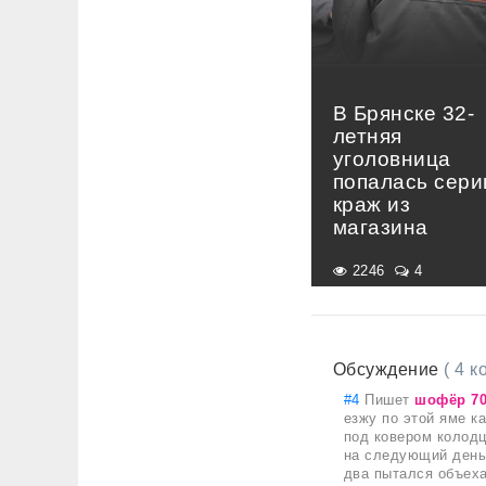
В Брянске 32-
летняя
уголовница
попалась сери
краж из
магазина
2246
4
Обсуждение
( 4 
#4
Пишет
шофёр 70
езжу по этой яме к
под ковером колодц
на следующий день 
два пытался объеха