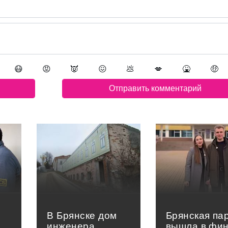
😷
😡
👿
😖
💩
💋
🤮
🤑
В Брянске дом
Брянская па
инженера
вышла в фи