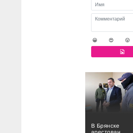
😀
😍
😛
В Брянске
арестован