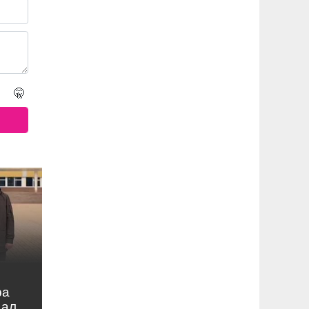
🤫
ра
нал