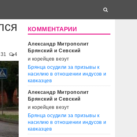
лся
КОММЕНТАРИИ
Александр Митрополит
Брянский и Севский
231
4
и корейцев везут
Брянца осудили за призывы к
насилию в отношении индусов и
кавказцев
Александр Митрополит
Брянский и Севский
и корейцев везут
Брянца осудили за призывы к
насилию в отношении индусов и
кавказцев