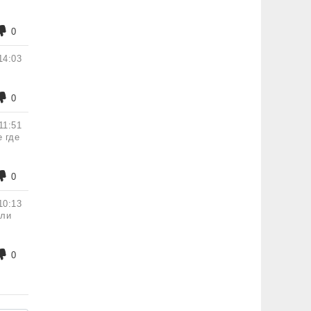
0
14:03
0
11:51
е где
0
10:13
или
0