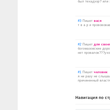
был техадзор? или 
#3
Пишет
вася
т в а р и прововов
#2
Пишет
для свое
богомазовские доро
нет провалов???ухо
#1
Пишет
человек
я ни разу не слыша
причиненный властя
Навигация по с