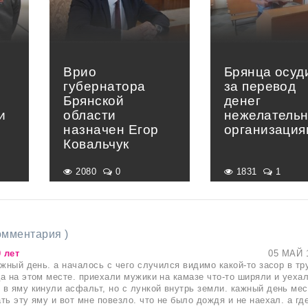
Врио
Брянца осуд
губернатора
за перевод
Брянской
денег
и
области
нежелатель
назначен Егор
организация
Ковальчук
2080
0
1831
1
комментария )
 лет
05 МАЙ 
ажный день. а началось с чего случился видимо какой-то засор в тр
а на этом месте. приехали мужики на камазе что-то ширяли и уехал
в яму кинули асфальт, но с лункой внутрь земли. кажный день ме
ть эту яму и вот мне повезло. что не было дождя и не наехал. а гд