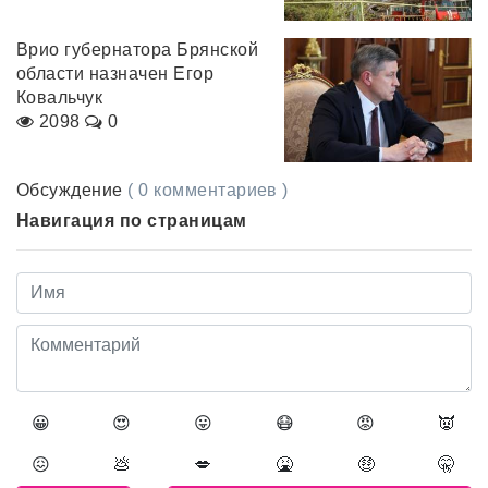
Врио губернатора Брянской
области назначен Егор
Ковальчук
2098
0
Обсуждение
( 0 комментариев )
Навигация по страницам
😀
😍
😛
😷
😡
👿
😖
💩
💋
🤮
🤑
🤫