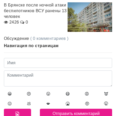
В Брянске после ночной атаки
беспилотников ВСУ ранены 13
человек
2426
0
Обсуждение
( 0 комментариев )
Навигация по страницам
😀
😍
😛
😷
😡
👿
😖
💩
💋
🤮
🤑
🤫