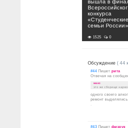
вышла в фина
Всероссийског
конкурса
«Студенчески
семьи России
1525
0
Обсуждение
( 44
#44
Пишет
рита
Отвечая на сообще
макс
это же сборище нарко
одного своего алко
ремонт выделялись
.
#43
Пишет
физрук