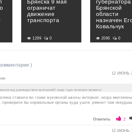
л
Брянска 9 мая
губернатора
о
ограничат
Брянской
движение
области
е
транспорта
назначен Ег
»
Ковальчук
1299
0
2095
0
 комментария )
12 ИЮНЬ 
ние
манов под руководством кулешовой! надо туда полицию вызвать!
голика ставила во главе жуковской школы интернат, когда миллионы
. проверили бы нормальные органы куда ушли. ремонт там некуды
Ответить
2
12 ИЮНЬ 