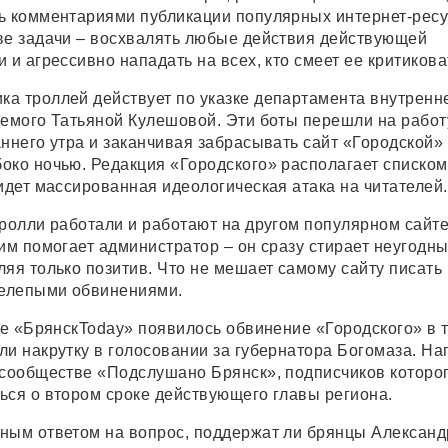
ь комментариями публикации популярных интернет-ресу
ве задачи – восхвалять любые действия действующей
 и агрессивно нападать на всех, кто смеет ее критикова
а троллей действует по указке департамента внутренн
яемого Татьяной Кулешовой. Эти боты перешли на работ
аннего утра и заканчивая забрасывать сайт «Городской»
око ночью. Редакция «Городского» располагает списком 
идет массированная идеологическая атака на читателей.
тролли работали и работают на другом популярном сайт
 им помогает администратор – он сразу стирает неугодн
ляя только позитив. Что не мешает самому сайту писать
нелепыми обвинениями.
те «БрянскToday» появилось обвинение «Городского» в т
ли накрутку в голосовании за губернатора Богомаза. Н
 сообществе «Подслушано Брянск», подписчиков которо
ься о втором сроке действующего главы региона.
ным ответом на вопрос, поддержат ли брянцы Александ