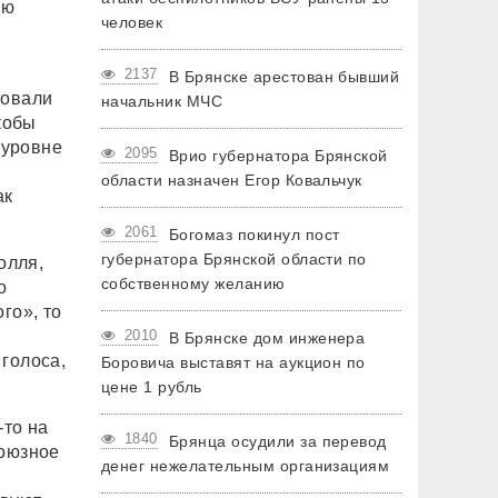
ую
человек
2137
В Брянске арестован бывший
ковали
начальник МЧС
кобы
 уровне
2095
Врио губернатора Брянской
области назначен Егор Ковальчук
ак
2061
Богомаз покинул пост
губернатора Брянской области по
олля,
собственному желанию
о
го», то
2010
В Брянске дом инженера
голоса,
Боровича выставят на аукцион по
цене 1 рубль
-то на
1840
Брянца осудили за перевод
Союзное
денег нежелательным организациям