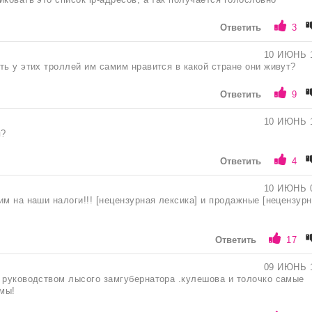
Ответить
3
10 ИЮНЬ 
ть у этих троллей им самим нравится в какой стране они живут?
Ответить
9
10 ИЮНЬ 
я?
Ответить
4
10 ИЮНЬ 
им на наши налоги!!! [нецензурная лексика] и продажные [нецензур
Ответить
17
09 ИЮНЬ 
 руководством лысого замгубернатора .кулешова и толочко самые
мы!