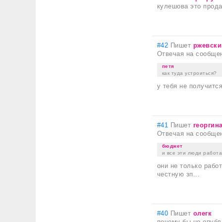
кулешова это прода
#42
Пишет
ржевски
Отвечая на сообще
петя
как туда устроиться?
у тебя не получится
#41
Пишет
георгин
Отвечая на сообще
бюджет
и все эти люди работа
они не только работ
честную зп...
#40
Пишет
олегк
почему бы не опубл