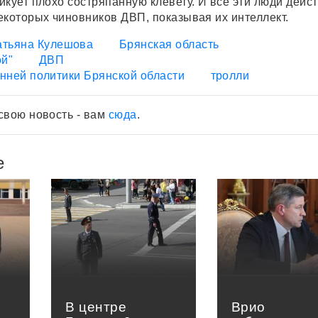
икует плохо состряпанную клевету. И все эти люди дейс
екоторых чиновников ДВП, показывая их интеллект.
атьяна Кулешова
Брянская область
ой"
ДВП
нней политики Брянской области
тролли
свою новость - вам
сюда
.
е
В центре
Врио