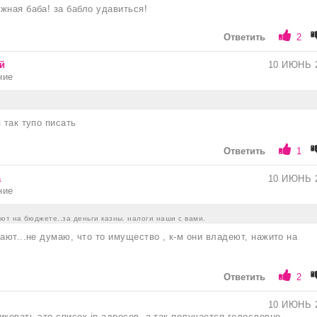
жная баба! за бабло удавиться!
Ответить
2
й
10 ИЮНЬ 
ние
 так тупо писать
Ответить
1
а
10 ИЮНЬ 
ние
ют на бюджете..за деньги казны. налоги наши с вами.
ают...не думаю, что то имущество , к-м они владеют, нажито на
Ответить
2
10 ИЮНЬ 
иковать это список ip-адресов, а так получается голословно