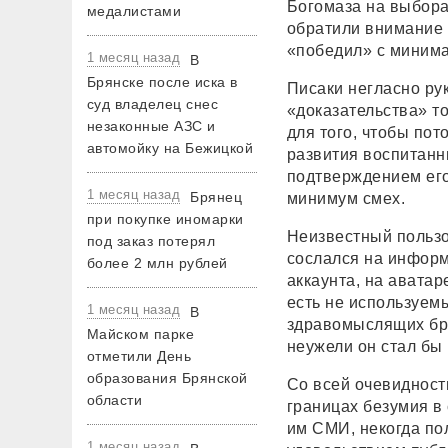
Богомаза на выбора
медалистами
обратили внимание
«победил» с минима
1 месяц назад
В
Брянске после иска в
Писаки негласно ру
суд владелец снес
«доказательства» то
незаконные АЗС и
для того, чтобы пот
автомойку на Бежицкой
развития воспитанн
подтверждением его
1 месяц назад
Брянец
минимум смех.
при покупке иномарки
Неизвестный пользов
под заказ потерял
сослался на информа
более 2 млн рублей
аккаунта, на аватар
есть не используем
1 месяц назад
В
здравомыслящих бря
Майском парке
неужели он стал бы
отметили День
образования Брянской
Со всей очевидност
области
границах безумия в
им СМИ, некогда по
1 месяц назад