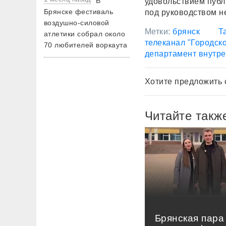
В
удовольствием публ
Брянске фестиваль
под руководством н
воздушно-силовой
Метки:
брянск
Т
атлетики собрал около
телеканал "Городск
70 любителей воркаута
департамент внутре
Хотите предложить 
Читайте такж
Брянская пара