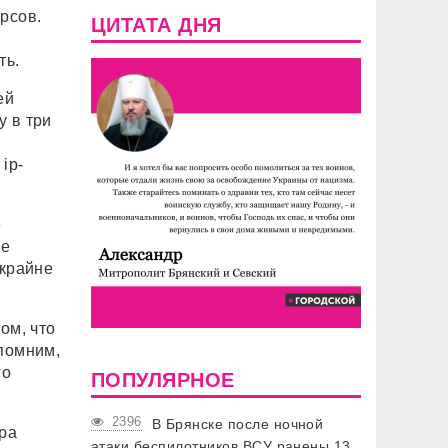
рсов.
ЦИТАТА ДНЯ
ть.
ей
у в три
ip-
е
ые
 крайне
ом, что
апомним,
го
ПОПУЛЯРНОЕ
2396
В Брянске после ночной
ра
атаки беспилотников ВСУ ранены 13