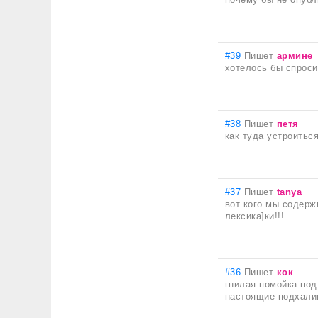
#39
Пишет
армине
хотелось бы спроси
#38
Пишет
петя
как туда устроитьс
#37
Пишет
tanya
вот кого мы содерж
лексика]ки!!!
#36
Пишет
кок
гнилая помойка под
настоящие подхали