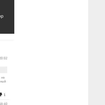
ор
20:02
 на
шный
1
18:40