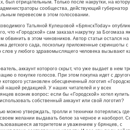
х, был отрицательным. Только после накрутки, на котор
 администраторы сообщества, действующий губернатор
льным перевесом в этом голосовании.
ководимого Татьяной Кулешовой «БрянскToday» опубли
го, что «Городской» сам заказал накрутку за Богомаза я
ом обвинить в этом чиновников. Автор статьи остался на
ика детского сада, поскольку приложенные скриншоты с
 слов у любого здравомыслящего человека вызывают к
атель, аккаунт которого скрыт, что уже выдает в нем тр
цию о покупке голосов. При этом покупка идет с другог
е которого установлен обесцвеченный логотип «Городско
ый нашей редакцией. У наших читателей и у всех
нцев возник вопрос: если бы «Городской» хотел купить 
 использовать собственный аккаунт или свой логотип?
ью можно утверждать, тролли и технички потерялись где
 своем желании выдавать белое за черное и наоборот. 
льзовавшееся авторитетом и уважением у брянцев, с