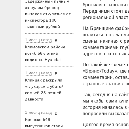
Задержанный пьяным
бросились заполнят
за рулем брянец
Перед ними стоят д
пытался откупиться от
региональной власти
инспектора 100
тысячами рублей
На Брянщине фабрик
политики, возглавл
1 месяц назад
В
смены, начиная с р
Климовском районе
комментариями глуб
погиб 56-летний
адресов, с которых 
водитель Hyundai
По такой же схеме 
«БрянскTodaу», где
1 месяц назад
В
комментарии, остав
Клинцах раскрыли
странные статьи с 
«глухарь» с убитой
семьей 28-летней
Так, сегодня на сай
давности
мы якобы сами купи
история началась в
1 месяц назад
В
попросили высказат
Брянске 549
Долгое время основ
выпускников стали