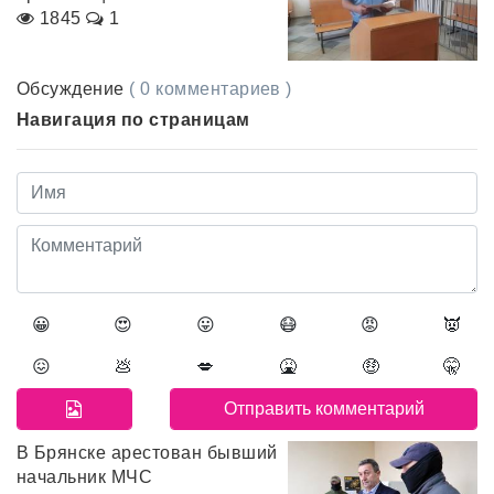
1845
1
Обсуждение
( 0 комментариев )
Навигация по страницам
😀
😍
😛
😷
😡
👿
😖
💩
💋
🤮
🤑
🤫
В Брянске арестован бывший
начальник МЧС