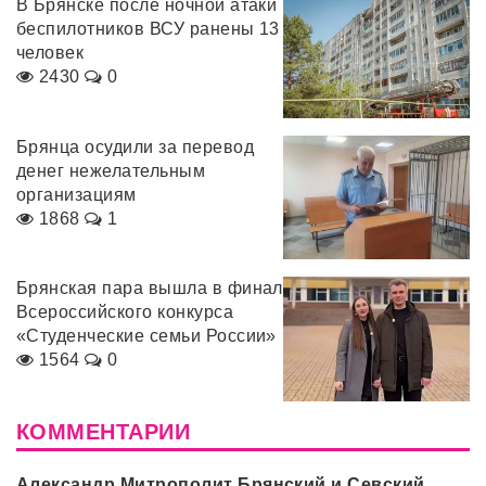
В Брянске после ночной атаки
беспилотников ВСУ ранены 13
человек
2430
0
Брянца осудили за перевод
денег нежелательным
организациям
1868
1
Брянская пара вышла в финал
Всероссийского конкурса
«Студенческие семьи России»
1564
0
КОММЕНТАРИИ
Александр Митрополит Брянский и Севский