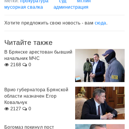
Метки:
прокуратура
суд
Мглин
мусорная свалка
администрация
Хотите предложить свою новость - вам
сюда
.
Читайте также
В Брянске арестован бывший
начальник МЧС
2168
0
Врио губернатора Брянской
области назначен Егор
Ковальчук
2127
0
Богомаз покинул пост