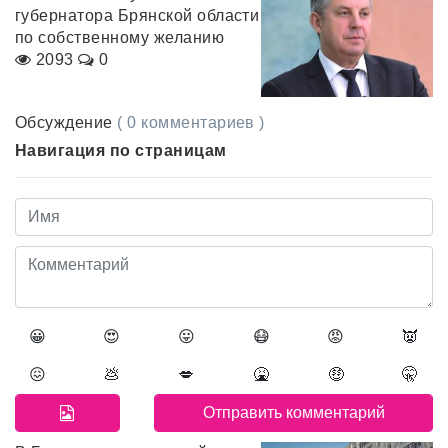
губернатора Брянской области
по собственному желанию
2093
0
Обсуждение
( 0 комментариев )
Навигация по страницам
😀
😍
😛
😷
😡
👿
😖
💩
💋
🤮
🤑
🤫