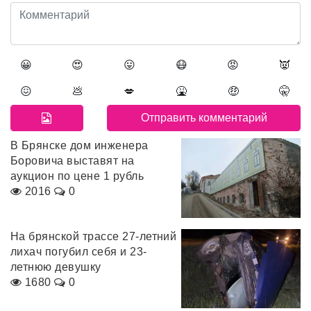
😀
😍
😛
😷
😡
👿
😖
💩
💋
🤮
🤑
🤫
В Брянске дом инженера
Боровича выставят на
аукцион по цене 1 рубль
2016
0
На брянской трассе 27-летний
лихач погубил себя и 23-
летнюю девушку
1680
0