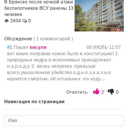
В Брянске после ночной атаки
беспилотников ВСУ ранены 13
человек
2404
0
Обсуждение
( 1 комментарий )
#1
Пишет
кисуля
09 ИЮЛЬ 11:57
вот какие поправки нужно было в конституцию! 1.
природные недра и ископаемые принадлежат
н.а.р.о.д.у. 2. жизнь человека -превыше
всего.умышленное убийство о.д.н.о.з.н.а.ч.н.о
карается смертью. об остальных -по ходу....
Ответить
2
0
Навигация по страницам