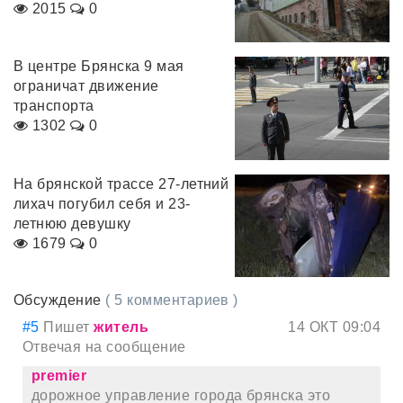
2015
0
В центре Брянска 9 мая
ограничат движение
транспорта
1302
0
На брянской трассе 27-летний
лихач погубил себя и 23-
летнюю девушку
1679
0
Обсуждение
( 5 комментариев )
#5
Пишет
житель
14 ОКТ 09:04
Отвечая на сообщение
premier
дорожное управление города брянска это