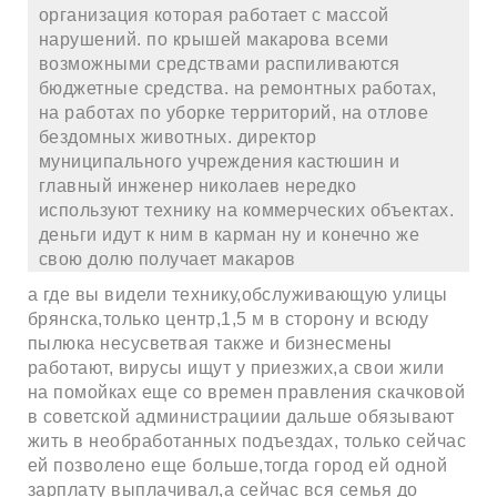
организация которая работает с массой
нарушений. по крышей макарова всеми
возможными средствами распиливаются
бюджетные средства. на ремонтных работах,
на работах по уборке территорий, на отлове
бездомных животных. директор
муниципального учреждения кастюшин и
главный инженер николаев нередко
используют технику на коммерческих объектах.
деньги идут к ним в карман ну и конечно же
свою долю получает макаров
а где вы видели технику,обслуживающую улицы
брянска,только центр,1,5 м в сторону и всюду
пылюка несусветвая также и бизнесмены
работают, вирусы ищут у приезжих,а свои жили
на помойках еще со времен правления скачковой
в советской администрациии дальше обязывают
жить в необработанных подъездах, только сейчас
ей позволено еще больше,тогда город ей одной
зарплату выплачивал,а сейчас вся семья до