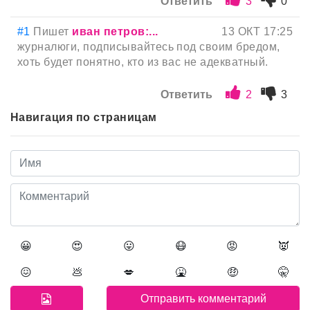
Ответить
3
0
#1
Пишет
иван петров:...
13 ОКТ 17:25
журналюги, подписывайтесь под своим бредом,
хоть будет понятно, кто из вас не адекватный.
Ответить
2
3
Навигация по страницам
😀
😍
😛
😷
😡
👿
😖
💩
💋
🤮
🤑
🤫