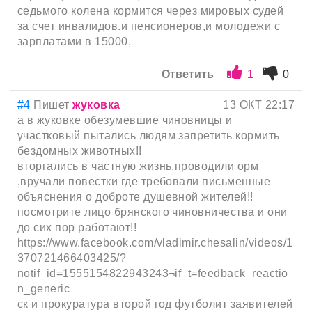
седьмого колена кормится через мировых судей
за счет инвалидов.и пенсионеров,и молодежи с
зарплатами в 15000,
Ответить
1
0
#4
Пишет
жуковка
13 ОКТ 22:17
а в жуковке обезумевшие чиновницы и
участковый пытались людям запретить кормить
бездомных животных!!
вторгались в частную жизнь,проводили орм
,вручали повестки где требовали письменные
объяснения о доброте душевной жителей!!
посмотрите лицо брянского чиновничества и они
до сих пор работают!!
https://www.facebook.com/vladimir.chesalin/videos/1
370721466403425/?
notif_id=1555154822943243¬if_t=feedback_reactio
n_generic
ск и прокуратура второй год футболит заявителей