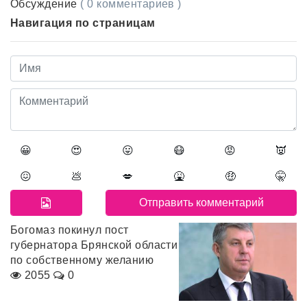
Обсуждение
( 0 комментариев )
Навигация по страницам
😀
😍
😛
😷
😡
👿
😖
💩
💋
🤮
🤑
🤫
Богомаз покинул пост
губернатора Брянской области
по собственному желанию
2055
0