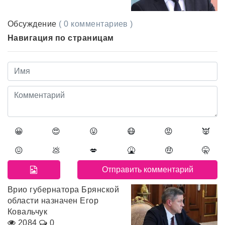
Обсуждение
( 0 комментариев )
Навигация по страницам
😀
😍
😛
😷
😡
👿
😖
💩
💋
🤮
🤑
🤫
Врио губернатора Брянской
области назначен Егор
Ковальчук
2084
0