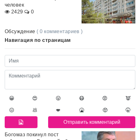
человек
2429
0
Обсуждение
( 0 комментариев )
Навигация по страницам
😀
😍
😛
😷
😡
👿
😖
💩
💋
🤮
🤑
🤫
Богомаз покинул пост