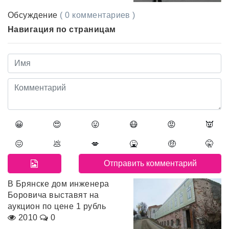
Обсуждение
( 0 комментариев )
Навигация по страницам
😀
😍
😛
😷
😡
👿
😖
💩
💋
🤮
🤑
🤫
В Брянске дом инженера
Боровича выставят на
аукцион по цене 1 рубль
2010
0