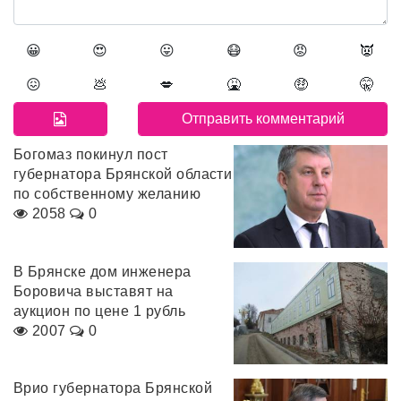
😀
😍
😛
😷
😡
👿
😖
💩
💋
🤮
🤑
🤫
Богомаз покинул пост
губернатора Брянской области
по собственному желанию
2058
0
В Брянске дом инженера
Боровича выставят на
аукцион по цене 1 рубль
2007
0
Врио губернатора Брянской