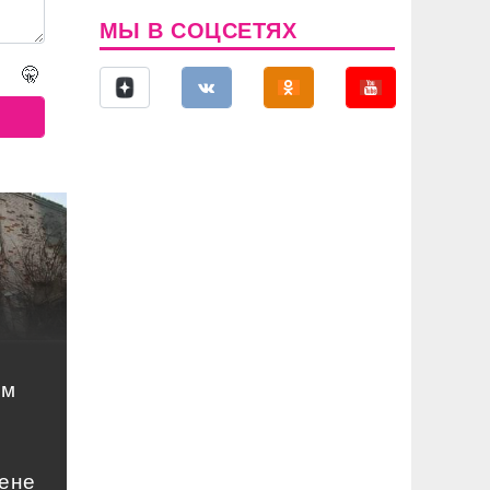
МЫ В СОЦСЕТЯХ
🤫
ом
цене