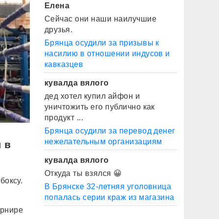
Елена
Сейчас они наши наилучшие
друзья.
Брянца осудили за призывы к
насилию в отношении индусов и
кавказцев
кувалда вялого
дед хотел купил айфон и
уничтожить его публично как
продукт ...
Брянца осудили за перевод денег
нежелательным организациям
 в
кувалда вялого
Откуда ты взялся 😀
боксу.
В Брянске 32-летняя уголовница
попалась серии краж из магазина
урнире