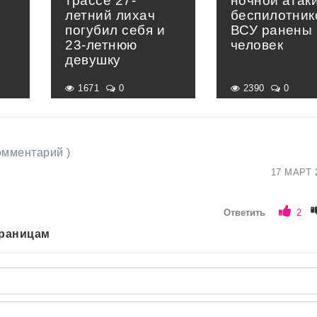
трассе 27-
ночной атак
летний лихач
беспилотник
погубил себя и
ВСУ ранены 
23-летнюю
человек
девушку
1671
0
2390
0
комментарий )
17 МАРТ 
Ответить
2
траницам