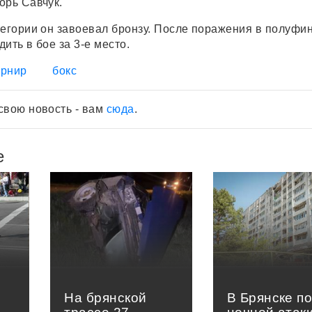
орь Савчук.
тегории он завоевал бронзу. После поражения в полуфи
ить в бое за 3-е место.
урнир
бокс
свою новость - вам
сюда
.
е
На брянской
В Брянске п