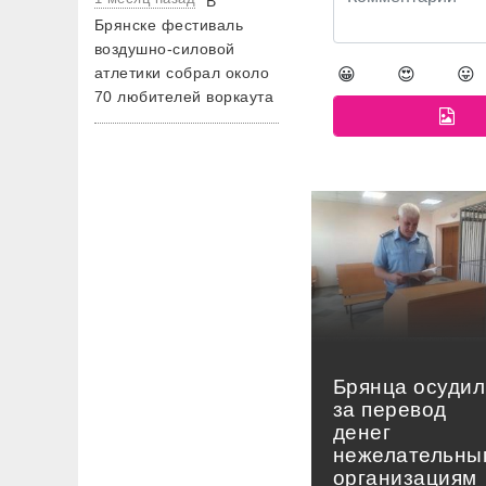
В
Брянске фестиваль
воздушно-силовой
атлетики собрал около
😀
😍
😛
70 любителей воркаута
Брянца осудил
за перевод
денег
нежелательны
организациям