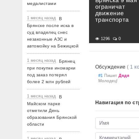
Брянска 9 мая
медалистами
ограничат
движение
1 месяц назад
В
транспорта
Брянске после иска в
суд владелец снес
1296
0
незаконные АЗС и
автомойку на Бежицкой
1 месяц назад
Брянец
Обсуждение
( 1 
при покупке иномарки
под заказ потерял
#1
Пишет
Дядя
Молодец!
более 2 млн рублей
1 месяц назад
В
Навигация по с
Майском парке
отметили День
образования Брянской
области
1 месяц назад