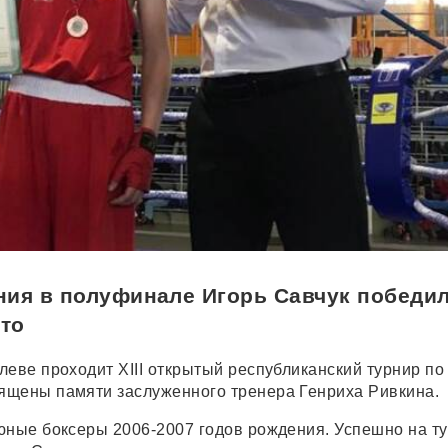
ия в полуфинале Игорь Савчук победил
сто
еве проходит XIII открытый республиканский турнир по 
ящены памяти заслуженного тренера Генриха Ривкина.
юные боксеры 2006-2007 годов рождения. Успешно на т