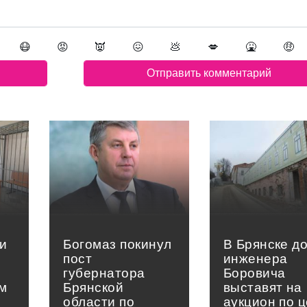
😷
😡
👿
😖
💩
💋
🤮
🤑
и
Богомаз покинул
В Брянске д
пост
инженера
губернатора
Боровича
м
Брянской
выставят на
области по
аукцион по 