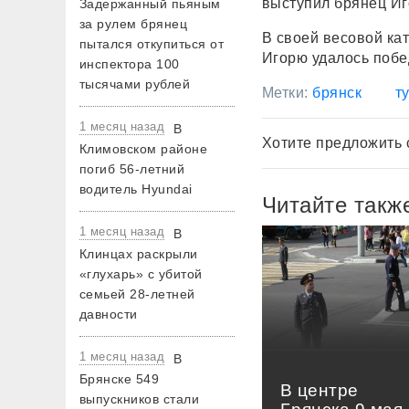
выступил брянец Иг
Задержанный пьяным
за рулем брянец
В своей весовой ка
пытался откупиться от
Игорю удалось побед
инспектора 100
тысячами рублей
Метки:
брянск
т
1 месяц назад
В
Хотите предложить 
Климовском районе
погиб 56-летний
водитель Hyundai
Читайте такж
1 месяц назад
В
Клинцах раскрыли
«глухарь» с убитой
семьей 28-летней
давности
1 месяц назад
В
Брянске 549
В центре
выпускников стали