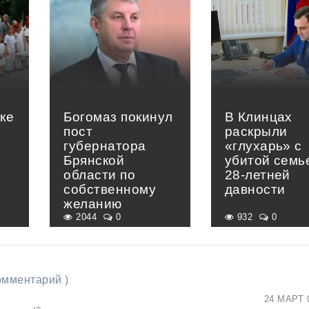
ке
Богомаз покинул
В Клинцах
ь
пост
раскрыли
губернатора
«глухарь» с
Брянской
убитой семь
области по
28-летней
собственному
давности
желанию
2044
0
932
0
комментарий )
24 МАРТ 