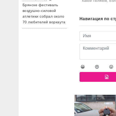
Какой Поляков, Бо
Брянске фестиваль
воздушно-силовой
атлетики собрал около
Навигация по с
70 любителей воркаута
😀
😍
😛