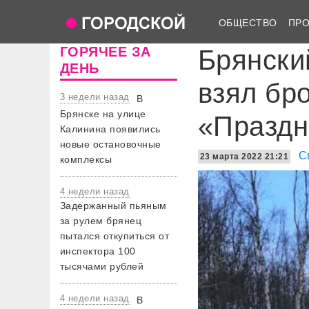
ОБЩЕСТВО
ПР
ГОРЯЧЕЕ ЗА
Брянски
ДЕНЬ
взял бр
3 недели назад
В
Брянске на улице
«Праздн
Калинина появились
новые остановочные
С
23 марта 2022 21:21
комплексы
4 недели назад
Задержанный пьяным
за рулем брянец
пытался откупиться от
инспектора 100
тысячами рублей
4 недели назад
В