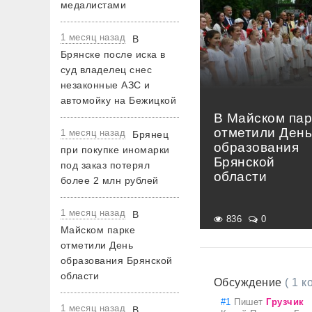
медалистами
1 месяц назад
В
Брянске после иска в
суд владелец снес
незаконные АЗС и
автомойку на Бежицкой
В Майском пар
отметили Ден
1 месяц назад
Брянец
образования
при покупке иномарки
Брянской
под заказ потерял
области
более 2 млн рублей
1 месяц назад
В
836
0
Майском парке
отметили День
образования Брянской
области
Обсуждение
( 1 
#1
Пишет
Грузчик
1 месяц назад
В