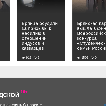
Брянца осудили
Брянская па
за призывы к
вышла в фи
насилию в
Всероссийск
отношении
конкурса
индусов и
«Студенческ
кавказцев
семьи Росси
916
3
1506
0
атная связь
О проекте