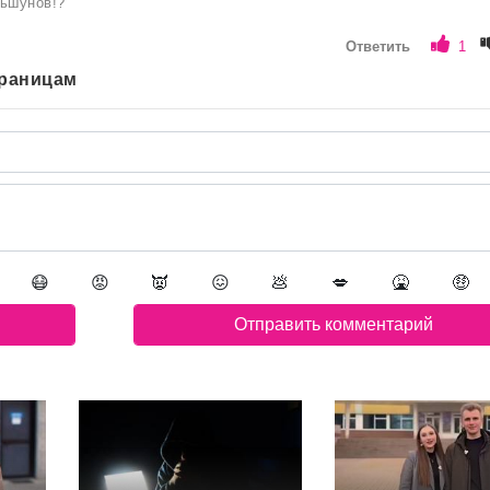
льшунов!?
Ответить
1
траницам
😷
😡
👿
😖
💩
💋
🤮
🤑