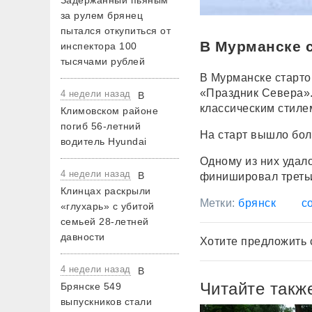
Задержанный пьяным
за рулем брянец
пытался откупиться от
В Мурманске 
инспектора 100
тысячами рублей
В Мурманске старт
«Праздник Севера».
4 недели назад
В
классическим стиле
Климовском районе
погиб 56-летний
На старт вышло бол
водитель Hyundai
Одному из них удало
4 недели назад
В
финишировал третьим
Клинцах раскрыли
Метки:
брянск
с
«глухарь» с убитой
семьей 28-летней
давности
Хотите предложить 
4 недели назад
В
Читайте такж
Брянске 549
выпускников стали