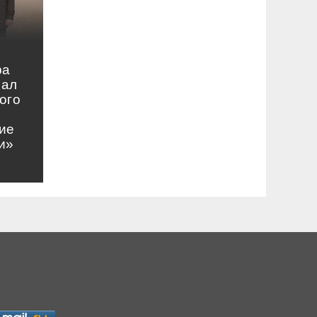
ра
нал
ого
ие
и»