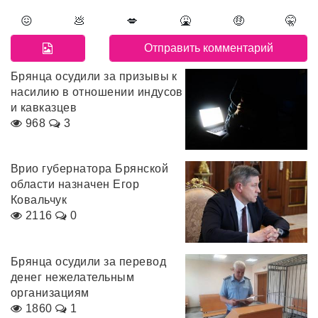
😖
💩
💋
🤮
🤑
🤫
Брянца осудили за призывы к
насилию в отношении индусов
и кавказцев
968
3
Врио губернатора Брянской
области назначен Егор
Ковальчук
2116
0
Брянца осудили за перевод
денег нежелательным
организациям
1860
1