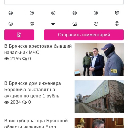
😀
😍
😛
😷
😡
👿
😖
💩
💋
🤮
🤑
🤫
В Брянске арестован бывший
начальник МЧС
2155
0
В Брянске дом инженера
Боровича выставят на
аукцион по цене 1 рубль
2034
0
Врио губернатора Брянской
области назначен Егор