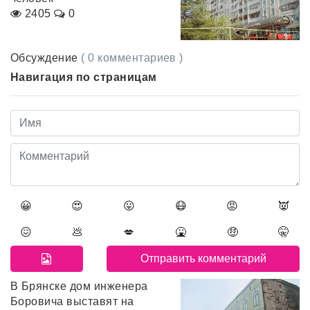
2405
0
Обсуждение
( 0 комментариев )
Навигация по страницам
😀
😍
😛
😷
😡
👿
😖
💩
💋
🤮
🤑
🤫
В Брянске дом инженера
Боровича выставят на