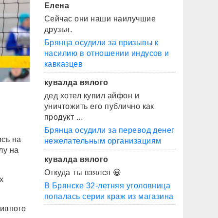
Елена
Сейчас они наши наилучшие
друзья.
Брянца осудили за призывы к
насилию в отношении индусов и
кавказцев
кувалда вялого
дед хотел купил айфон и
уничтожить его публично как
продукт ...
Брянца осудили за перевод денег
ись на
нежелательным организациям
лу на
кувалда вялого
Откуда ты взялся 😀
х
В Брянске 32-летняя уголовница
попалась серии краж из магазина
тивного