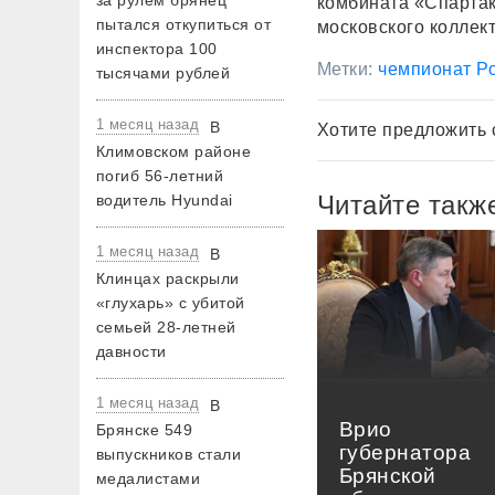
за рулем брянец
комбината «Спартак
пытался откупиться от
московского коллек
инспектора 100
Метки:
чемпионат Р
тысячами рублей
1 месяц назад
В
Хотите предложить 
Климовском районе
погиб 56-летний
Читайте такж
водитель Hyundai
1 месяц назад
В
Клинцах раскрыли
«глухарь» с убитой
семьей 28-летней
давности
1 месяц назад
В
Врио
Брянске 549
губернатора
выпускников стали
Брянской
медалистами