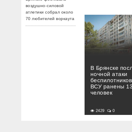
воздушно-силовой
атлетики собрал около
70 любителей воркаута
В Брянске пос
ночной атаки
беспилотнико
ВСУ ранены 1
человек
2429
0