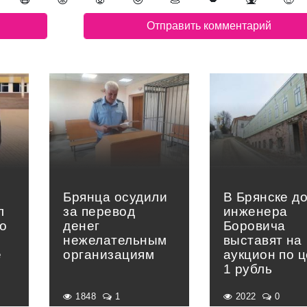
Брянца осудили
В Брянске д
л
за перевод
инженера
о
денег
Боровича
нежелательным
выставят на
е
организациям
аукцион по 
»
1 рубль
1848
1
2022
0