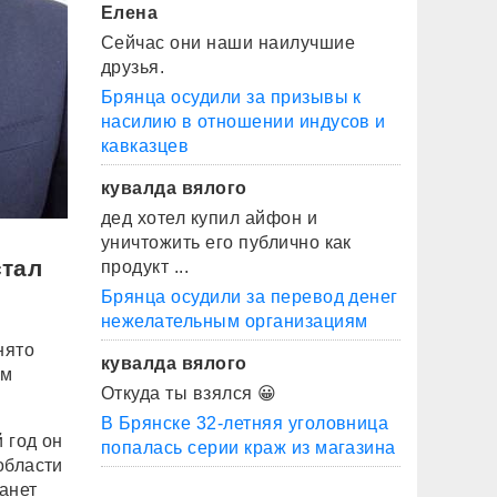
Елена
Сейчас они наши наилучшие
друзья.
Брянца осудили за призывы к
насилию в отношении индусов и
кавказцев
кувалда вялого
дед хотел купил айфон и
уничтожить его публично как
стал
продукт ...
Брянца осудили за перевод денег
нежелательным организациям
нято
кувалда вялого
ом
Откуда ты взялся 😀
В Брянске 32-летняя уголовница
 год он
попалась серии краж из магазина
области
анет