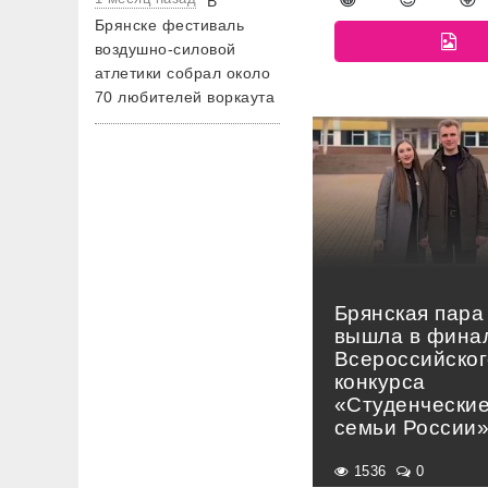
В
Брянске фестиваль
воздушно-силовой
атлетики собрал около
70 любителей воркаута
Брянская пара
вышла в фина
Всероссийског
конкурса
«Студенчески
семьи России
1536
0