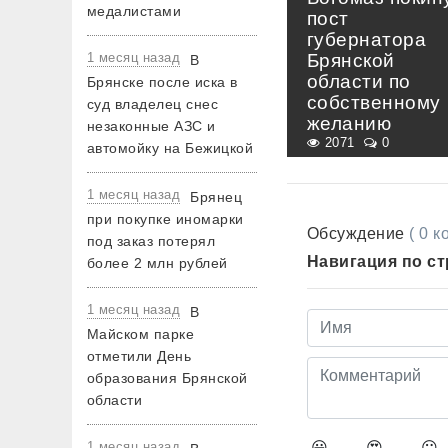
медалистами
пост
губернатора
1 месяц назад
Брянской
В
области по
Брянске после иска в
собственному
суд владелец снес
желанию
незаконные АЗС и
2071
0
автомойку на Бежицкой
1 месяц назад
Брянец
при покупке иномарки
Обсуждение
( 0 
под заказ потерял
Навигация по с
более 2 млн рублей
1 месяц назад
В
Майском парке
отметили День
образования Брянской
области
1 месяц назад
😀
😍
😛