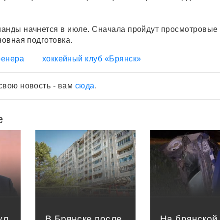
анды начнется в июле. Сначала пройдут просмотровые
новная подготовка.
ренера
хоккейный клуб «Брянск»
свою новость - вам
сюда
.
е
ул
В Брянске после
На брянской