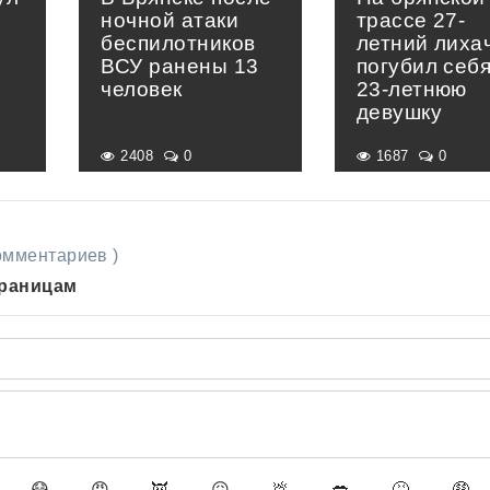
ночной атаки
трассе 27-
беспилотников
летний лиха
ВСУ ранены 13
погубил себя
человек
23-летнюю
девушку
2408
0
1687
0
комментариев )
траницам
😷
😡
👿
😖
💩
💋
🤮
🤑