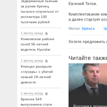
Задержанный пьяным
Евгений Титов.
за рулем брянец
пытался откупиться от
Комплектование ком
инспектора 100
а далее стартует ос
тысячами рублей
Метки:
брянск
т
1 месяц назад
В
Климовском районе
Хотите предложить 
погиб 56-летний
водитель Hyundai
Читайте такж
1 месяц назад
В
Клинцах раскрыли
«глухарь» с убитой
семьей 28-летней
давности
1 месяц назад
В
Брянске 549
выпускников стали
Богомаз покин