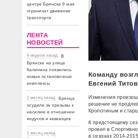
центре Брянска 9 мая
ограничат движение
транспорта
ЛЕНТА
НОВОСТЕЙ
4 недели назад
В
Брянске на улице
Калинина появились
Команду возгл
новые остановочные
Евгений Титов
комплексы
Изменения произошл
1 месяц назад
Брянца
решение не продле
осудили за призывы к
Кропотиным и стар
насилию в отношении
индусов и кавказцев
К предстоящему сез
провел в Спортивно
1 месяц назад
в сезонах 2014-201