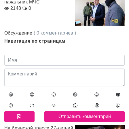
начальник МЧС
2148
0
Обсуждение
( 0 комментариев )
Навигация по страницам
😀
😍
😛
😷
😡
👿
😖
💩
💋
🤮
🤑
🤫
На брянской трассе 27-летний