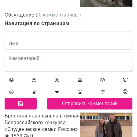
Обсуждение
( 0 комментариев )
Навигация по страницам
😀
😍
😛
😷
😡
👿
😖
💩
💋
🤮
🤑
🤫
Брянская пара вышла в финал
Всероссийского конкурса
«Студенческие семьи России»
1539
0