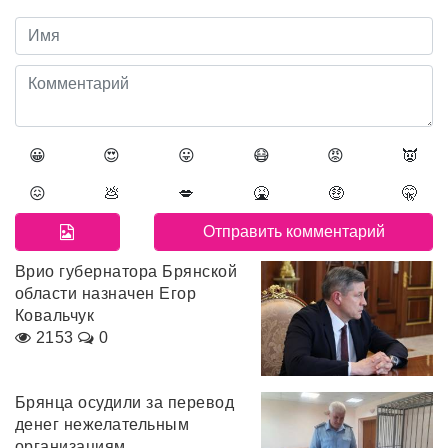
😀
😍
😛
😷
😡
👿
😖
💩
💋
🤮
🤑
🤫
Врио губернатора Брянской
области назначен Егор
Ковальчук
2153
0
Брянца осудили за перевод
денег нежелательным
организациям