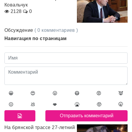
Ковальчук
2128
0
Обсуждение
( 0 комментариев )
Навигация по страницам
😀
😍
😛
😷
😡
👿
😖
💩
💋
🤮
🤑
🤫
На брянской трассе 27-летний