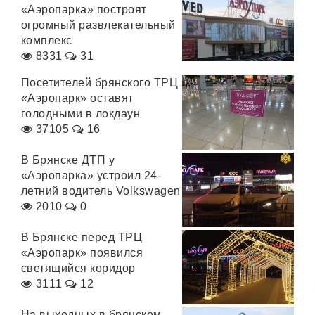
«Аэропарка» построят
огромный развлекательный
комплекс
8331
31
Посетителей брянского ТРЦ
«Аэропарк» оставят
голодными в локдаун
37105
16
В Брянске ДТП у
«Аэропарка» устроил 24-
летний водитель Volkswagen
2010
0
В Брянске перед ТРЦ
«Аэропарк» появился
светящийся коридор
3111
12
На выходных в брянском