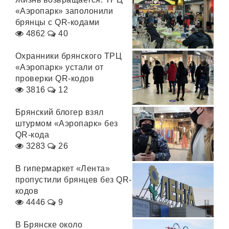
«Аэропарк» заполонили
брянцы с QR-кодами
4862
40
Охранники брянского ТРЦ
«Аэропарк» устали от
проверки QR-кодов
3816
12
Брянский блогер взял
штурмом «Аэропарк» без
QR-кода
3283
26
В гипермаркет «Лента»
пропустили брянцев без QR-
кодов
4446
9
В Брянске около