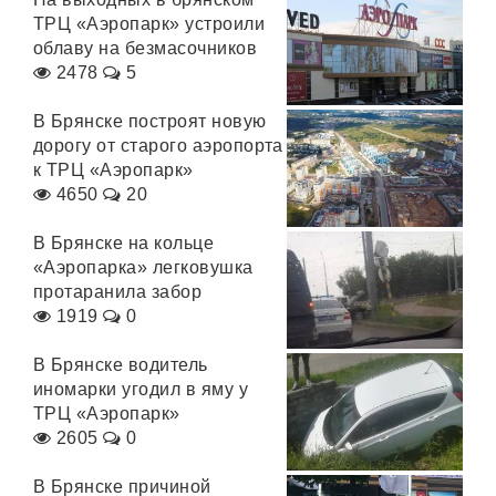
ТРЦ «Аэропарк» устроили
облаву на безмасочников
2478
5
В Брянске построят новую
дорогу от старого аэропорта
к ТРЦ «Аэропарк»
4650
20
В Брянске на кольце
«Аэропарка» легковушка
протаранила забор
1919
0
В Брянске водитель
иномарки угодил в яму у
ТРЦ «Аэропарк»
2605
0
В Брянске причиной