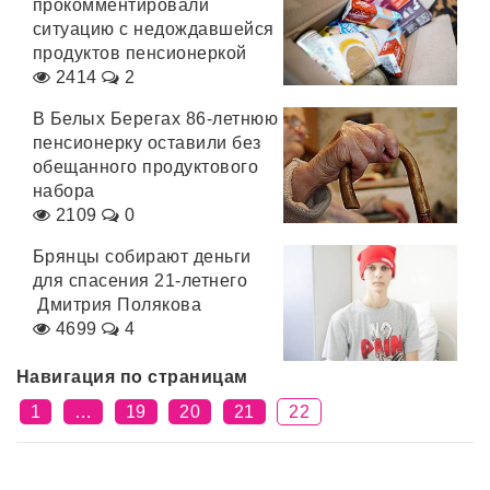
прокомментировали
ситуацию с недождавшейся
продуктов пенсионеркой
2414
2
В Белых Берегах 86-летнюю
пенсионерку оставили без
обещанного продуктового
набора
2109
0
Брянцы собирают деньги
для спасения 21-летнего
Дмитрия Полякова
4699
4
Навигация по страницам
1
…
19
20
21
22