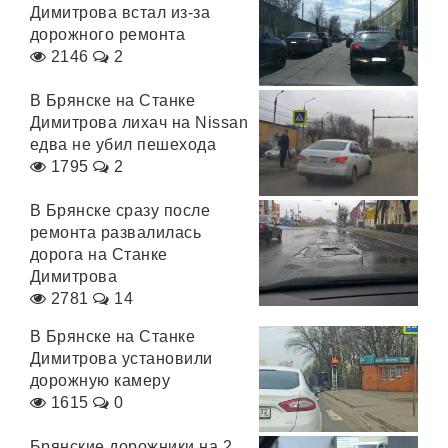
Димитрова встал из-за
дорожного ремонта
2146
2
В Брянске на Станке
Димитрова лихач на Nissan
едва не убил пешехода
1795
2
В Брянске сразу после
ремонта развалилась
дорога на Станке
Димитрова
2781
14
В Брянске на Станке
Димитрова установили
дорожную камеру
1615
0
Брянские дорожники на 2