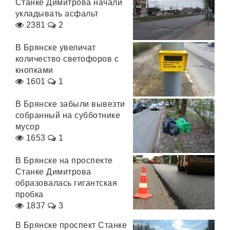
Станке Димитрова начали
укладывать асфальт
2381
2
В Брянске увеличат
количество светофоров с
кнопками
1601
1
В Брянске забыли вывезти
собранный на субботнике
мусор
1653
1
В Брянске на проспекте
Станке Димитрова
образовалась гигантская
пробка
1837
3
В Брянске проспект Станке