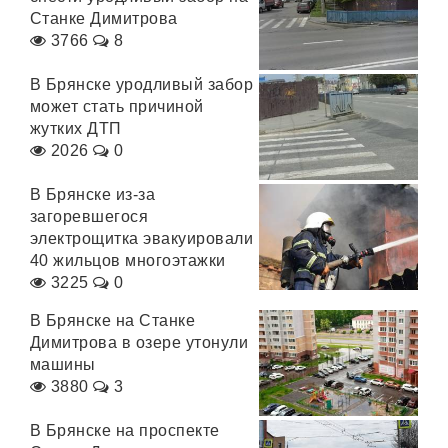
Станке Димитрова
3766
8
В Брянске уродливый забор
может стать причиной
жутких ДТП
2026
0
В Брянске из-за
загоревшегося
электрощитка эвакуировали
40 жильцов многоэтажки
3225
0
В Брянске на Станке
Димитрова в озере утонули
машины
3880
3
В Брянске на проспекте