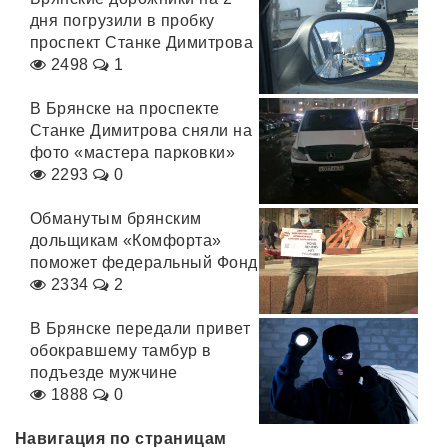
дня погрузили в пробку
проспект Станке Димитрова
2498
1
В Брянске на проспекте
Станке Димитрова сняли на
фото «мастера парковки»
2293
0
Обманутым брянским
дольщикам «Комфорта»
поможет федеральный Фонд
2334
2
В Брянске передали привет
обокравшему тамбур в
подъезде мужчине
1888
0
Навигация по страницам