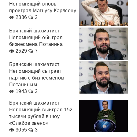
Непомнящий вновь
проиграл Магнусу Карлсену
2386
2
Брянский шахматист
Непомнящий обыграл
бизнесмена Потанина
2529
7
Брянский шахматист
Непомнящий сыграет
партию с бизнесменом
Потаниным
1943
2
Брянский шахматист
Непомнящий выиграл 152
тысячи рублей в шоу
«Слабое звено»
3055
3