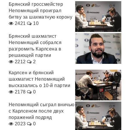
Брянский гроссмейстер
Непомнящий проиграл
битву за шахматную корону
2421
10
Брянский шахматист
Непомнящий собрался
разгромить Карлсена в
решающей партии
2212
2
Карлсен и брянский
шахматист Непомнящий
высказались о 10-й партии
2178
0
Непомнящий сыграл вничью
с Карлсеном после двух
поражений подряд
2023
0