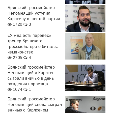
Брянский гроссмейстер
Непомнящий уступил
Карлсену в шестой партии
1720
3
«У Яна есть перевес»:
тренер брянского
гроссмейстера о битве за
чемпионство
2705
4
Брянский гроссмейстер
Непомнящий и Карлсен
сыграли вничью в день
рождения норвежца
1674
1
Брянский гроссмейстер
Непомнящий снова сыграл
вничью с Карлсеном