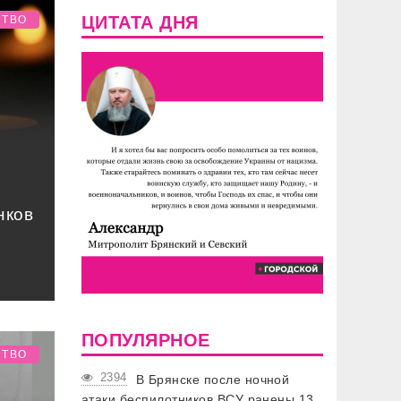
ЦИТАТА ДНЯ
СТВО
нков
ПОПУЛЯРНОЕ
СТВО
2394
В Брянске после ночной
атаки беспилотников ВСУ ранены 13