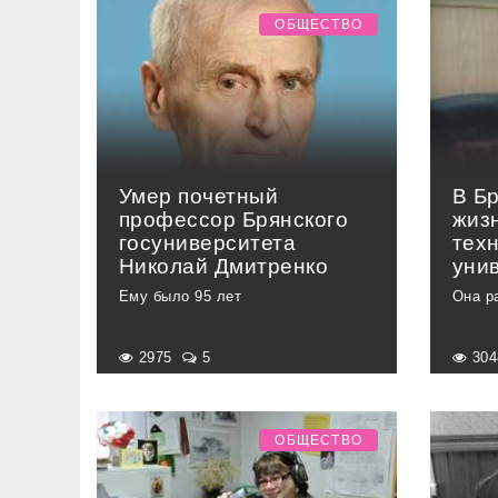
ОБЩЕСТВО
Умер почетный
В Б
профессор Брянского
жиз
госуниверситета
тех
Николай Дмитренко
уни
Ему было 95 лет
Она р
2975
5
30
ОБЩЕСТВО