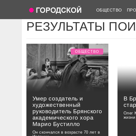
ОБЩЕСТВО
ПР
РЕЗУЛЬТАТЫ ПО
ОБЩЕСТВО
Умер создатель и
В Б
художественный
ста
руководитель Брянского
Олег 
академического хора
жизни
Марио Бустилло
Он скончался в возрасте 70 лет в