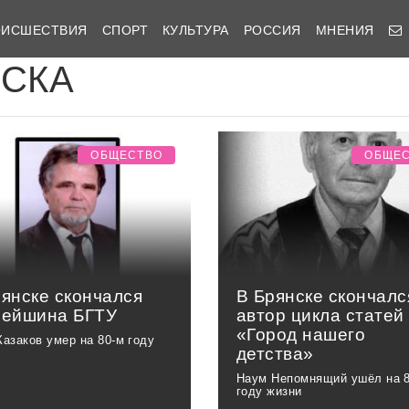
ОИСШЕСТВИЯ
СПОРТ
КУЛЬТУРА
РОССИЯ
МНЕНИЯ
ИСКА
ОБЩЕСТВО
ОБЩЕ
рянске скончался
В Брянске скончалс
рейшина БГТУ
автор цикла статей
«Город нашего
Казаков умер на 80-м году
детства»
Наум Непомнящий ушёл на 
году жизни