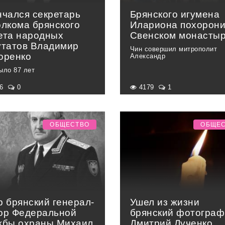
нчался секретарь
Брянского игумена
олкома брянского
Илариона похорони
ета народных
Свенском монасты
утатов Владимир
Чин совершил митрополит
оренко
Александр
ыло 87 лет
66
0
4179
1
ОБЩЕСТВО
ОБЩЕ
р брянский генерал-
Ушел из жизни
ор Федеральной
брянский фотограф
жбы охраны Михаил
Дмитрий Лученко