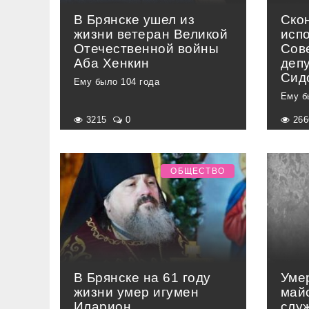
В Брянске ушел из
Ско
жизни ветеран Великой
исп
Отечественной войны
Сов
Аба Хенкин
деп
Сид
Ему было 104 года
Ему б
3215
0
26
ОБЩЕСТВО
В Брянске на 61 году
Уме
жизни умер игумен
май
Иларион
слу