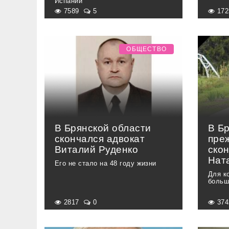
Испании
7589
5
17
ОБЩЕСТВО
В Брянской области
В Б
скончался адвокат
пре
Виталий Руденко
ско
Нат
Его не стало на 48 году жизни
Для к
больш
2817
0
37