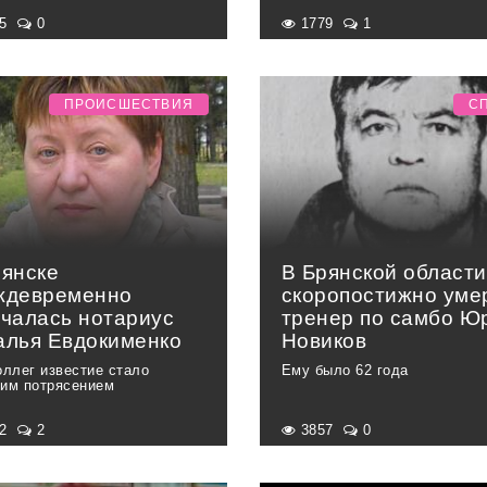
25
0
1779
1
ПРОИСШЕСТВИЯ
С
рянске
В Брянской области
ждевременно
скоропостижно уме
нчалась нотариус
тренер по самбо Ю
алья Евдокименко
Новиков
оллег известие стало
Ему было 62 года
им потрясением
42
2
3857
0