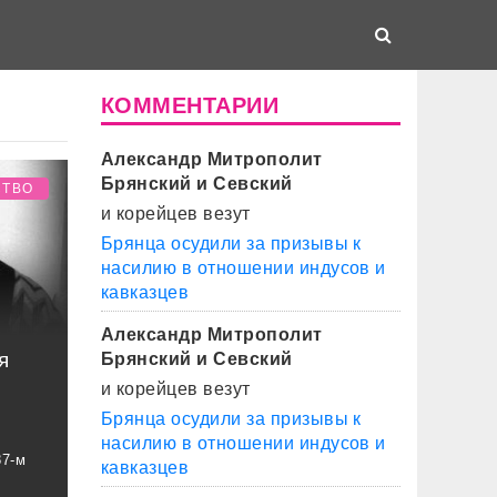
КОММЕНТАРИИ
Александр Митрополит
Брянский и Севский
СТВО
и корейцев везут
Брянца осудили за призывы к
насилию в отношении индусов и
кавказцев
Александр Митрополит
я
Брянский и Севский
и корейцев везут
Брянца осудили за призывы к
насилию в отношении индусов и
87-м
кавказцев