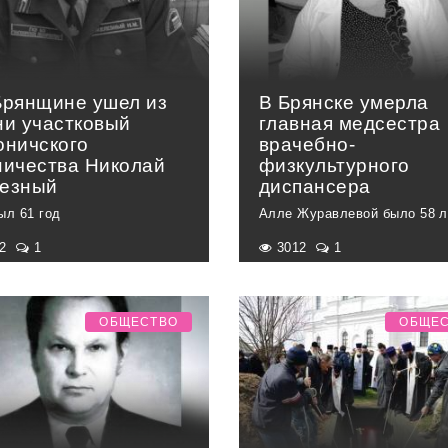
Брянщине ушел из
В Брянске умерла
ни участковый
главная медсестра
оничского
врачебно-
ничества Николай
физкультурного
езный
диспансера
ыл 61 год
Алле Журавлевой было 58 л
92
1
3012
1
ОБЩЕСТВО
ОБЩЕ