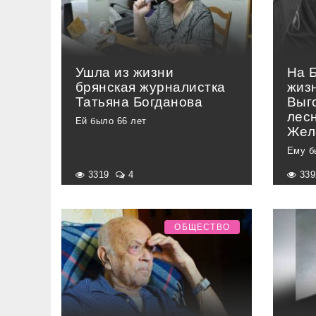
Ушла из жизни
На 
брянская журналистка
жиз
Татьяна Богданова
Выг
лес
Ей было 66 лет
Жел
Ему б
3319
4
33
ОБЩЕСТВО