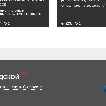
сов
Он скончался в возрасте 77
лялся почетным
анином Суземского района
34
2
2236
1
атная связь
О проекте