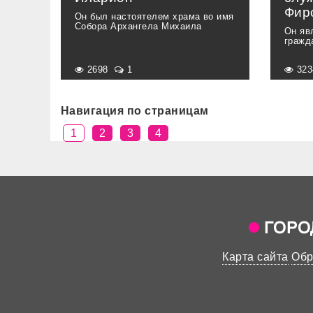
Фир
Он был настоятелем храма во имя
Собора Архангела Михаила
Он яв
гражд
2698
1
32
Навигация по страницам
1
2
3
4
Карта сайта
Обр