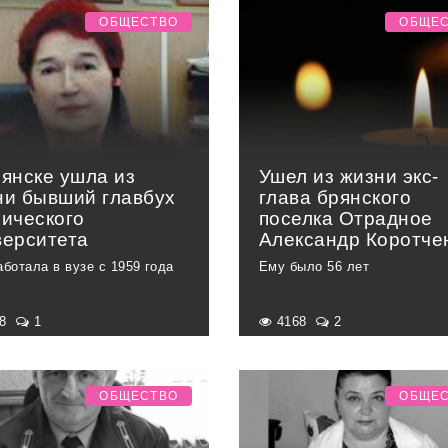
ОБЩЕСТВО
ОБЩЕ
рянске ушла из
Ушел из жизни экс-
ни бывший главбух
глава брянского
нического
поселка Отрадное
верситета
Александр Коротче
аботала в вузе с 1959 года
Ему было 56 лет
48
1
4168
2
ОБЩЕСТВО
ОБЩЕ