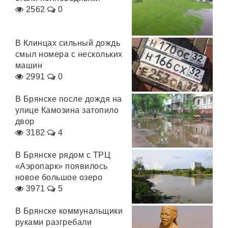
2562
0
В Клинцах сильный дождь
смыл номера с нескольких
машин
2991
0
В Брянске после дождя на
улице Камозина затопило
двор
3182
4
В Брянске рядом с ТРЦ
«Аэропарк» появилось
новое большое озеро
3971
5
В Брянске коммунальщики
руками разгребали