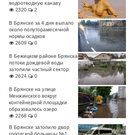
водоотводную канаву
2320
2
В Брянске за 4 дня выпало
около полуторамесячной
нормы осадков
2609
0
В Бежицком районе Брянска
потоки дождевой воды
затопили частный сектор
2624
0
В Брянске на улице
Менжинского вокруг
контейнерной площадки
образовалось озеро
2268
0
В Брянске затопило двор
городской больницы №1