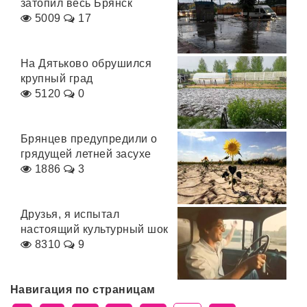
затопил весь Брянск
5009
17
На Дятьково обрушился
крупный град
5120
0
Брянцев предупредили о
грядущей летней засухе
1886
3
Друзья, я испытал
настоящий культурный шок
8310
9
Навигация по страницам