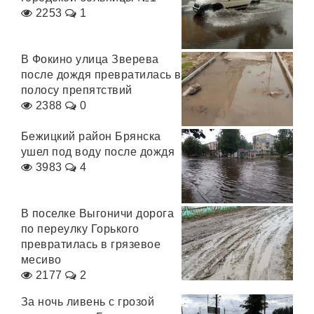
2253
1
В Фокино улица Зверева
после дождя превратилась в
полосу препятствий
2388
0
Бежицкий район Брянска
ушел под воду после дождя
3983
4
В поселке Выгоничи дорога
по переулку Горького
превратилась в грязевое
месиво
2177
2
За ночь ливень с грозой