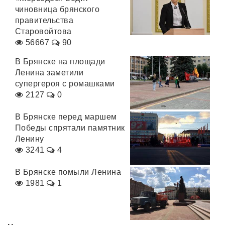
чиновница брянского
правительства
Старовойтова
56667
90
В Брянске на площади
Ленина заметили
супергероя с ромашками
2127
0
В Брянске перед маршем
Победы спрятали памятник
Ленину
3241
4
В Брянске помыли Ленина
1981
1