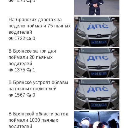
1470
0
На брянских дорогах за
неделю поймали 75 пьяных
водителей
1722
0
В Брянске за три дня
поймали 20 пьяных
водителей
1375
1
В Брянске устроят облавы
на пьяных водителей
1567
0
В Брянской области за год
поймали 1030 пьяных
водителей