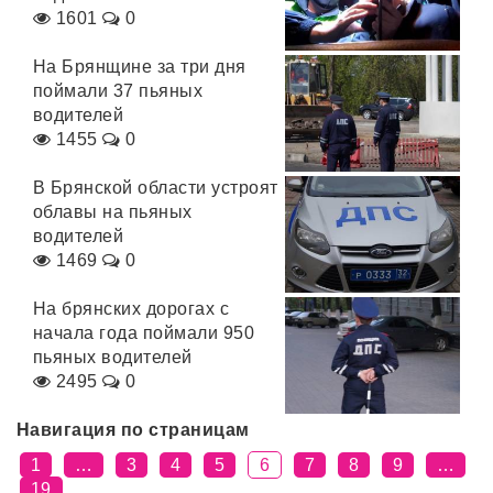
1601
0
На Брянщине за три дня
поймали 37 пьяных
водителей
1455
0
В Брянской области устроят
облавы на пьяных
водителей
1469
0
На брянских дорогах с
начала года поймали 950
пьяных водителей
2495
0
Навигация по страницам
1
…
3
4
5
6
7
8
9
…
19