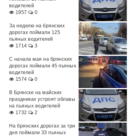
водителей
1957
0
За неделю на брянских
дорогах поймали 125
пьяных водителей
1714
3
С начала мая на брянских
дорогах поймали 45 пьяных
водителей
1574
0
В Брянске на майских
праздниках устроят облавы
на пьяных водителей
1732
2
На брянских дорогах за три
дня поймали 33 пьяных