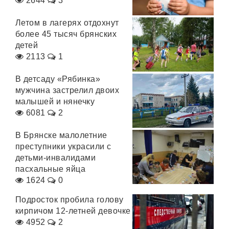
2644
3
Летом в лагерях отдохнут
более 45 тысяч брянских
детей
2113
1
В детсаду «Рябинка»
мужчина застрелил двоих
малышей и нянечку
6081
2
В Брянске малолетние
преступники украсили с
детьми-инвалидами
пасхальные яйца
1624
0
Подросток пробила голову
кирпичом 12-летней девочке
4952
2