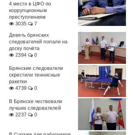
4 место в ЦФО по
коррупционным
преступлениям
3035
7
Девять брянских
следователей попали на
доску почёта
2394
0
Брянские следователи
скрестили теннисные
ракетки
4739
0
В Брянске чествовали
лучших следователей
2237
0
В Сураже для работников