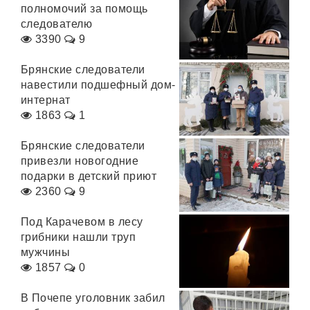
полномочий за помощь
следователю
3390
9
Брянские следователи
навестили подшефный дом-
интернат
1863
1
Брянские следователи
привезли новогодние
подарки в детский приют
2360
9
Под Карачевом в лесу
грибники нашли труп
мужчины
1857
0
В Почепе уголовник забил