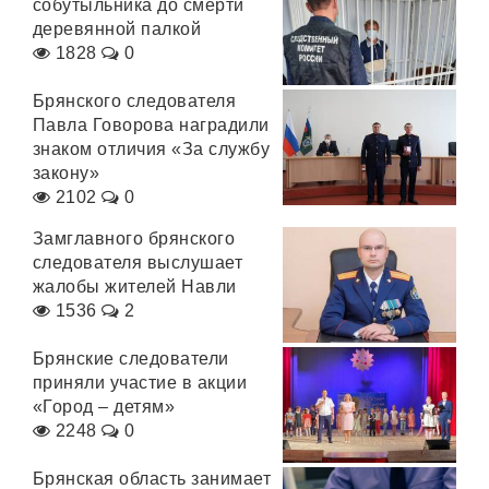
собутыльника до смерти
деревянной палкой
1828
0
Брянского следователя
Павла Говорова наградили
знаком отличия «За службу
закону»
2102
0
Замглавного брянского
следователя выслушает
жалобы жителей Навли
1536
2
Брянские следователи
приняли участие в акции
«Город – детям»
2248
0
Брянская область занимает