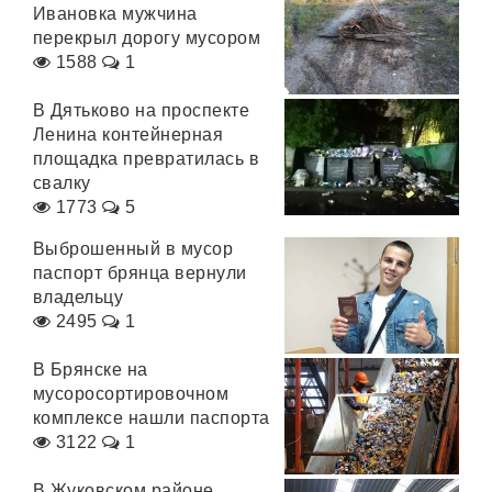
Ивановка мужчина
перекрыл дорогу мусором
1588
1
В Дятьково на проспекте
Ленина контейнерная
площадка превратилась в
свалку
1773
5
Выброшенный в мусор
паспорт брянца вернули
владельцу
2495
1
В Брянске на
мусоросортировочном
комплексе нашли паспорта
3122
1
В Жуковском районе