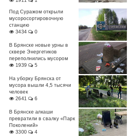
1911
1
Под Суражом открыли
мусоросортировочную
станцию
3434
0
В Брянске новые урны в
сквере Энергетиков
переполнились мусором
1939
5
На уборку Брянска от
мусора вышли 4,5 тысячи
человек
2641
6
В Брянске алкаши
превратили в свалку «Парк
Поколений»
3300
4