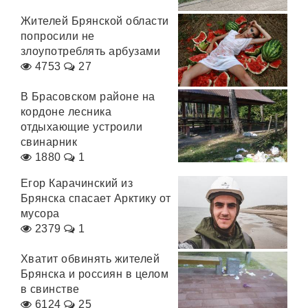
Жителей Брянской области
попросили не
злоупотреблять арбузами
4753
27
В Брасовском районе на
кордоне лесника
отдыхающие устроили
свинарник
1880
1
Егор Карачинский из
Брянска спасает Арктику от
мусора
2379
1
Хватит обвинять жителей
Брянска и россиян в целом
в свинстве
6124
25