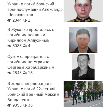
Украине погиб брянский
военнослужащий Александр
Шелохвостов
2344
1
В Жуковке простились с
погибшим военным
Кириллом Алдухиным
3038
4
Суземка прощается с
погибшим на Украине
Сергеем Харабаркиным
2848
13
В ходе спецоперации в
Украине погиб 22-летний
брянский военный Максим
Бондаренко
9353
36