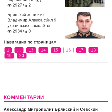
2927
2
Брянский зенитчик
Владимир Алекса сбил 9
украинских самолётов
2934
0
Навигация по страницам
1
…
13
14
15
16
17
18
19
20
КОММЕНТАРИИ
Александр Митрополит Брянский и Севский