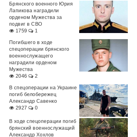
Брянского военного Юрия
Лапикова наградили
орденом Мужества за
подвиг в СВО
1759
1
Погибшего в ходе
спецоперации брянского
военнослужащего
наградили орденом
Мужества
2046
2
В спецоперации на Украине
погиб белобережец
Александр Савенко
2927
0
В ходе спецоперации погиб
брянский военнослужащий
Александр Хохлов