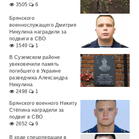
3505
6
Брянского
военнослужащего Дмитрия
Никулина наградили за
подвиги в СВО
1549
1
В Суземском районе
увековечили память
погибшего в Украине
разведчика Александра
Никулина
2498
1
Брянского военного Никиту
Стёпина наградили за
подвиг в СВО
2652
9
В ходе спецоперации в