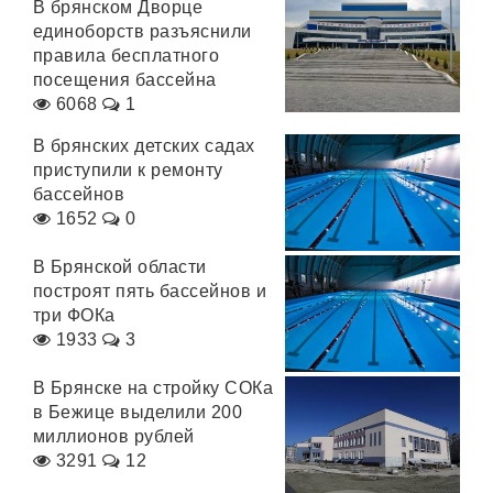
В брянском Дворце
единоборств разъяснили
правила бесплатного
посещения бассейна
6068
1
В брянских детских садах
приступили к ремонту
бассейнов
1652
0
В Брянской области
построят пять бассейнов и
три ФОКа
1933
3
В Брянске на стройку СОКа
в Бежице выделили 200
миллионов рублей
3291
12