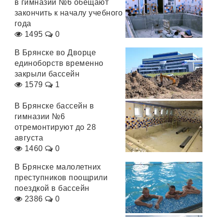
в гимназии №6 обещают
закончить к началу учебного
года
1495
0
В Брянске во Дворце
единоборств временно
закрыли бассейн
1579
1
В Брянске бассейн в
гимназии №6
отремонтируют до 28
августа
1460
0
В Брянске малолетних
преступников поощрили
поездкой в бассейн
2386
0