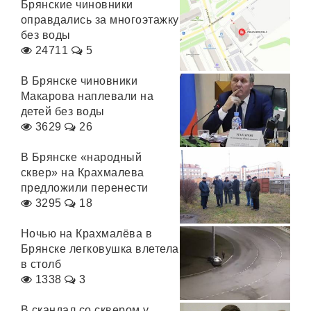
Брянские чиновники
оправдались за многоэтажку
без воды
24711
5
В Брянске чиновники
Макарова наплевали на
детей без воды
3629
26
В Брянске «народный
сквер» на Крахмалева
предложили перенести
3295
18
Ночью на Крахмалёва в
Брянске легковушка влетела
в столб
1338
3
В скандал со сквером у