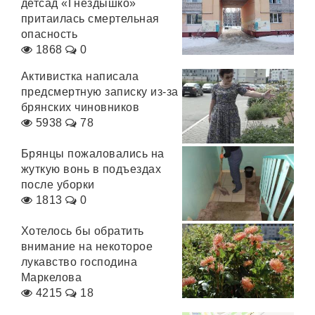
детсад «Гнёздышко»
притаилась смертельная
опасность
1868
0
Активистка написала
предсмертную записку из-за
брянских чиновников
5938
78
Брянцы пожаловались на
жуткую вонь в подъездах
после уборки
1813
0
Хотелось бы обратить
внимание на некоторое
лукавство господина
Маркелова
4215
18