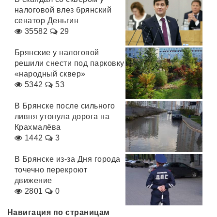
налоговой влез брянский
сенатор Деньгин
35582
29
Брянские у налоговой
решили снести под парковку
«народный сквер»
5342
53
В Брянске после сильного
ливня утонула дорога на
Крахмалёва
1442
3
В Брянске из-за Дня города
точечно перекроют
движение
2801
0
Навигация по страницам