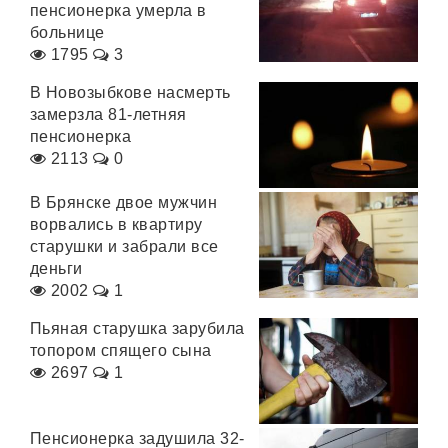
пенсионерка умерла в
больнице
1795
3
В Новозыбкове насмерть
замерзла 81-летняя
пенсионерка
2113
0
В Брянске двое мужчин
ворвались в квартиру
старушки и забрали все
деньги
2002
1
Пьяная старушка зарубила
топором спящего сына
2697
1
Пенсионерка задушила 32-