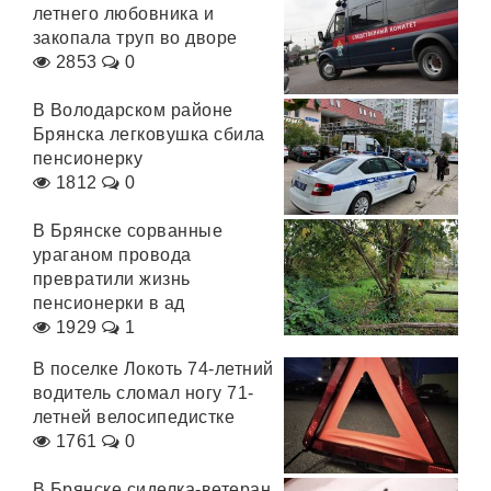
летнего любовника и
закопала труп во дворе
2853
0
В Володарском районе
Брянска легковушка сбила
пенсионерку
1812
0
В Брянске сорванные
ураганом провода
превратили жизнь
пенсионерки в ад
1929
1
В поселке Локоть 74-летний
водитель сломал ногу 71-
летней велосипедистке
1761
0
В Брянске сиделка-ветеран