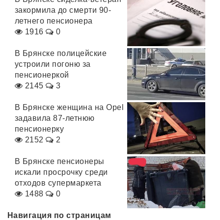
закормила до смерти 90-
летнего пенсионера
1916
0
В Брянске полицейские
устроили погоню за
пенсионеркой
2145
3
В Брянске женщина на Opel
задавила 87-летнюю
пенсионерку
2152
2
В Брянске пенсионеры
искали просрочку среди
отходов супермаркета
1488
0
Навигация по страницам