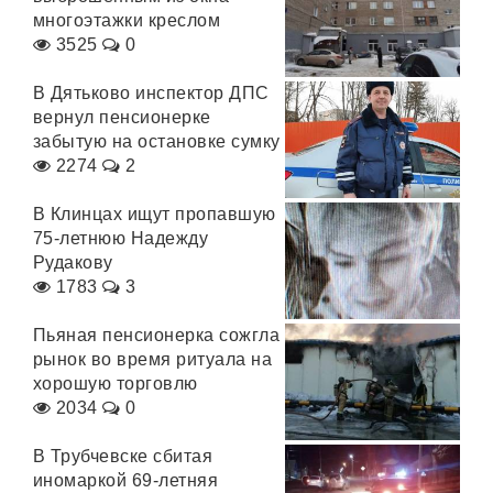
многоэтажки креслом
3525
0
В Дятьково инспектор ДПС
вернул пенсионерке
забытую на остановке сумку
2274
2
В Клинцах ищут пропавшую
75-летнюю Надежду
Рудакову
1783
3
Пьяная пенсионерка сожгла
рынок во время ритуала на
хорошую торговлю
2034
0
В Трубчевске сбитая
иномаркой 69-летняя