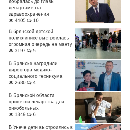
добралась до главы
департамента
здравоохранения
4405
10
В брянской детской
поликлинике выстроилась
огромная очередь на манту
3197
5
В Брянске наградили
директора медико-
социального техникума
2680
4
В Брянской области
привезли лекарства для
онкобольных
1849
6
В Унече дети выстроились в