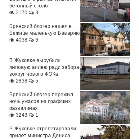
бетонный столб
3170
8
Брянский блогер нашел в
Бежице маленькую Баварию
4038
6
В Жуковке вырубили
липовую аллею ради забора
вокруг нового ФОКа
2838
5
Брянский блогер пережил
ночь ужасов на графских
развалинах
3243
1
В Жуковке отрепетировали
прилёт министра Дениса