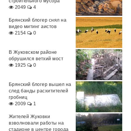
строительного мусора
2049
4
Брянский блогер снял на
видео митинг аистов
2154
0
В Жуковском районе
обрушился ветхий мост
1925
0
Брянский блогер вышел на
след банды расхитителей
гробниц
2009
1
Жителей Жуковки
взволновали работы на
стадионе в центре города