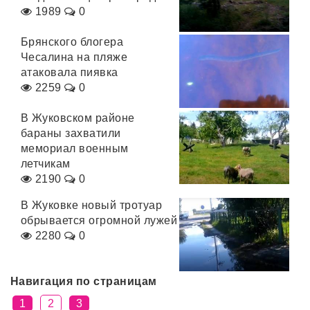
1989
0
Брянского блогера
Чесалина на пляже
атаковала пиявка
2259
0
В Жуковском районе
бараны захватили
мемориал военным
летчикам
2190
0
В Жуковке новый тротуар
обрывается огромной лужей
2280
0
Навигация по страницам
1
2
3