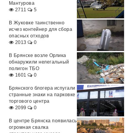
Мантурова
2711
5
В Жуковке таинственно
исчез контейнер для сбора
опасных отходов
2013
0
В Брянске возле Орлика
обнаружили нелегальный
полигон ТБО
1601
0
Брянского блогера испугали
странные знаки на парковке
торгового центра
2099
0
В центре Брянска появилась
огромная свалка