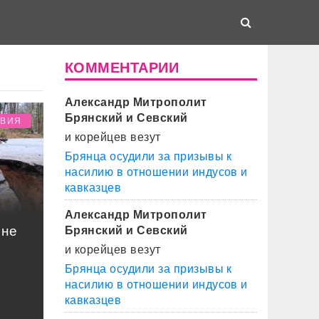
КОММЕНТАРИИ
Александр Митрополит
Брянский и Севский
ТВИЯ
и корейцев везут
Брянца осудили за призывы к
насилию в отношении индусов и
кавказцев
Александр Митрополит
оне
Брянский и Севский
и корейцев везут
Брянца осудили за призывы к
насилию в отношении индусов и
кавказцев