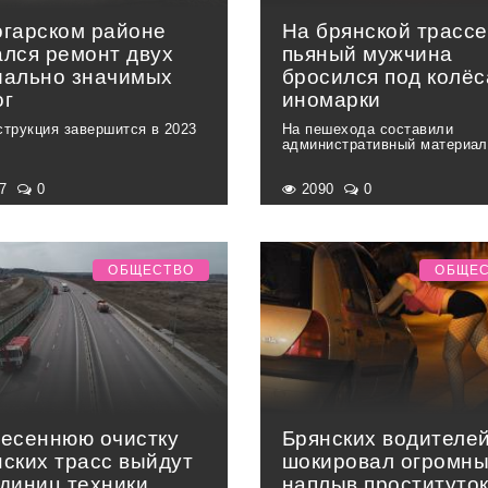
огарском районе
На брянской трассе
ался ремонт двух
пьяный мужчина
иально значимых
бросился под колёс
ог
иномарки
струкция завершится в 2023
На пешехода составили
административный материал
77
0
2090
0
ОБЩЕСТВО
ОБЩЕ
весеннюю очистку
Брянских водителе
нских трасс выйдут
шокировал огромн
единиц техники
наплыв проституток