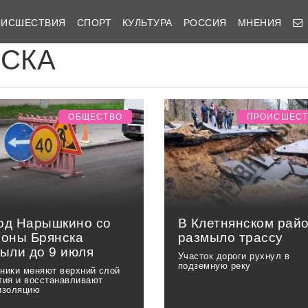
ОИСШЕСТВИЯ
СПОРТ
КУЛЬТУРА
РОССИЯ
МНЕНИЯ
ИСКА
ОБЩЕСТВО
ПРОИСШЕС
од Нарышкино со
В Клетнянском рай
роны Брянска
размыло трассу
рыли до 9 июля
Участок дороги рухнул в
подземную реку
ники меняют верхний слой
тия и восстанавливают
изоляцию