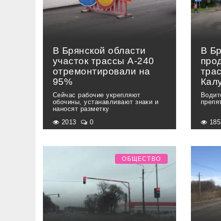
В Брянской области
В Б
участок трассы А-240
про
отремонтировали на
трас
95%
Кал
Сейчас рабочие укрепляют
Водит
обочины, устанавливают знаки и
препя
наносят разметку
2013
0
18
ОБЩЕСТВО