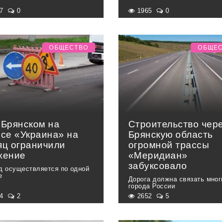
77
0
1965
0
ОБЩЕСТВО
ОБЩЕ
 Брянском на
Строительство чер
ссе «Украина» на
Брянскую область
яц ограничили
огромной трассы
жение
«Меридиан»
забуксовало
д осуществляется по одной
е
Дорога должна связать мног
города России
44
2
2652
5