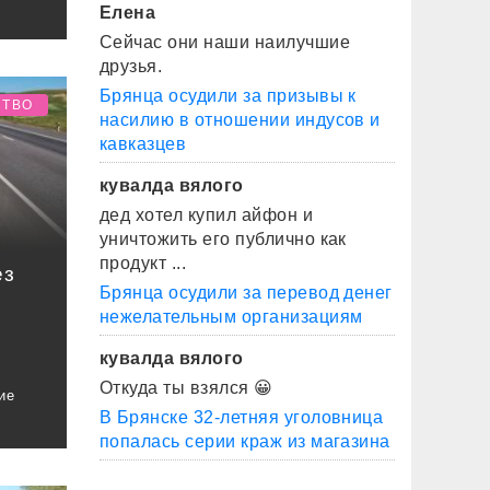
Елена
Сейчас они наши наилучшие
друзья.
Брянца осудили за призывы к
СТВО
насилию в отношении индусов и
кавказцев
кувалда вялого
дед хотел купил айфон и
уничтожить его публично как
продукт ...
ез
Брянца осудили за перевод денег
нежелательным организациям
кувалда вялого
Откуда ты взялся 😀
ие
В Брянске 32-летняя уголовница
попалась серии краж из магазина