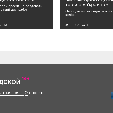
трассе «Украина»
елей просят не создавать
тствий для работ
Они чуть ли не кидаются по
колёса
47
0
10563
11
атная связь
О проекте