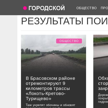
ОБЩЕСТВО
ПР
РЕЗУЛЬТАТЫ ПО
ОБЩЕСТВО
В Брасовском районе
Обх
отремонтируют 9
сто
километров трассы
зак
«Локоть-Кретово-
Дорож
Турищево»
покры
гидро
Там укрепят обочины и обновят