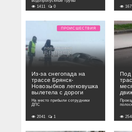
водопропускные трубы
1411
0
16
ПРОИСШЕСТВИЯ
Из-за снегопада на
Под
трассе Брянск-
тра
Новозыбков легковушка
мес
вылетела с дороги
дви
На место прибыли сотрудники
Проез
ДПС
полос
2041
1
25