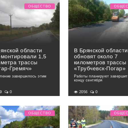
ОБЩЕСТВО
ОБЩЕ
рянской области
В Брянской области
емонтировали 1,5
обновят около 7
ометра трассы
километров трассы
гар-Гремяч»
«Трубчевск-Погар»
ление завершилось этим
Работы планируют завершит
концу сентября
09
0
2056
0
ОБЩЕСТВО
ОБЩЕ