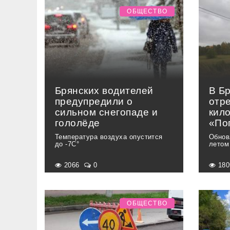
ОБЩЕСТВО
Брянских водителей
В Б
предупредили о
отр
сильном снегопаде и
кил
гололёде
«По
Температура воздуха опустится
Обнов
до -7С°
летом
2066
0
18
ОБЩЕСТВО