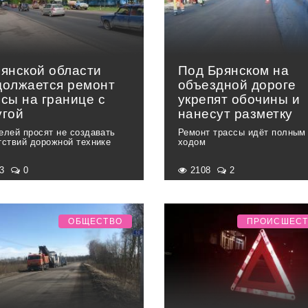
рянской области
Под Брянском на
должается ремонт
объездной дороге
сы на границе с
укрепят обочины и
угой
нанесут разметку
елей просят не создавать
Ремонт трассы идёт полным
тствий дорожной технике
ходом
53
0
2108
2
ОБЩЕСТВО
ПРОИСШЕС