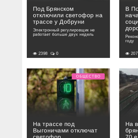
Под Брянском
В П
отключили светофор на
нач
трассе у Добруни
соц
дор
Электронный регулировщик не
работает больше двух недель
Рекон
году
2398
0
20
ОБЩЕСТВО
На трассе под
На 
Выгоничами отключат
бря
светофор
70 