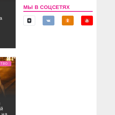
МЫ В СОЦСЕТЯХ
а
СТВО
й
ый
 на