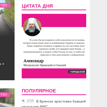
ЦИТАТА ДНЯ
СТВО
ь к
ПОПУЛЯРНОЕ
СТВО
2155
В Брянске арестован бывший
начальник МЧС