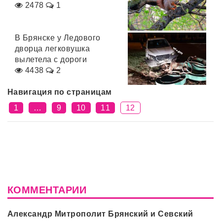
2478
1
В Брянске у Ледового
дворца легковушка
вылетела с дороги
4438
2
Навигация по страницам
1
…
9
10
11
12
КОММЕНТАРИИ
Александр Митрополит Брянский и Севский