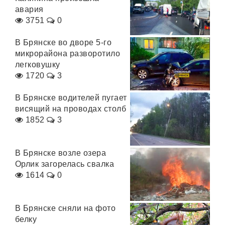
авария
3751
0
В Брянске во дворе 5-го
микрорайона разворотило
легковушку
1720
3
В Брянске водителей пугает
висящий на проводах столб
1852
3
В Брянске возле озера
Орлик загорелась свалка
1614
0
В Брянске сняли на фото
белку