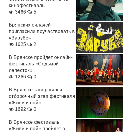
кинофестиваль
3466
5
Брянских силачей
пригласили поучаствовать в
«Зарубе»
1625
2
В Брянске пройдет онлайн-
фестиваль «Седьмой
лепесток»
1266
0
В Брянске завершился
отборочный этап фестиваля
«Живи и пой»
1692
0
В Брянске фестиваль
«Живи и пой» пройдет в