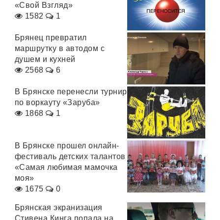
«Свой Взгляд»
1582
1
Брянец превратил
маршрутку в автодом с
душем и кухней
2568
6
В Брянске перенесли турнир
по воркауту «Заруба»
1868
1
В Брянске прошел онлайн-
фестиваль детских талантов
«Самая любимая мамочка
моя»
1675
0
Брянская экранизация
Стивена Кинга попала на