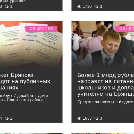
чных уровней
48
1
1720
3
ОБЩЕСТВО
ОБЩЕ
жет Брянска
Более 1 млрд рубл
удят на публичных
направят на питани
шаниях
школьников и допл
учителям на Брянщ
ройдут 7 декабря в Доме
уры Советского района
Средтва заложены в бюджет
74
2
1653
3