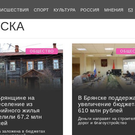
ОИСШЕСТВИЯ
СПОРТ
КУЛЬТУРА
РОССИЯ
МНЕНИЯ
ИСКА
ОБЩЕСТВО
ОБЩЕ
Брянщине на
В Брянске поддерж
еселение из
увеличение бюджет
рийного жилья
610 млн рублей
елили 67,2 млн
Деньги направят на строите
лей
дорог и благоустройство
 заложена в бюджетах