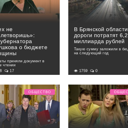
ех не
В Брянской области
влетворишь»:
дороги потратят 6,2
губернатора
миллиарда рублей
ушкова о бюджете
Такую сумму заложили в бю
нщины
на следующий год
аты приняли документ в
м чтении
68
17
1759
0
ОБЩЕСТВО
ОБЩЕ