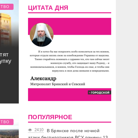
ЦИТАТА ДНЯ
СТВО
тят
упку
ПОПУЛЯРНОЕ
СТВО
2410
В Брянске после ночной
атаки беспилотников ВСУ ранены 13