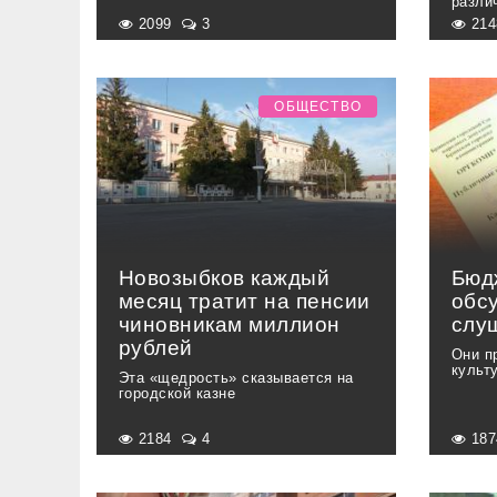
разли
2099
3
21
ОБЩЕСТВО
Новозыбков каждый
Бюд
месяц тратит на пенсии
обс
чиновникам миллион
слу
рублей
Они п
культ
Эта «щедрость» сказывается на
городской казне
2184
4
18