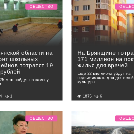
ОБЩЕСТВО
ОБЩЕ
рянской области на
На Брянщине потра
онт школьных
171 миллион на пок
сейнов потратят 19
жилья для врачей
 рублей
Еще 22 миллиона уйдут на
недвижимость для деятелей
25 млн пойдут на замену
культуры
и
24
1
1875
6
ОБЩЕСТВО
ОБЩЕ