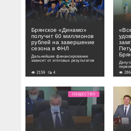
Брянское «Динамо»
«Вс
получит 60 миллионов
удо
рублей на завершение
зам
сезона в ФНЛ
Пет
Бря
Дальнейшее финансирование
зависит от итоговых результатов
Депут
перво
2159
4
28
ОБЩЕСТВО