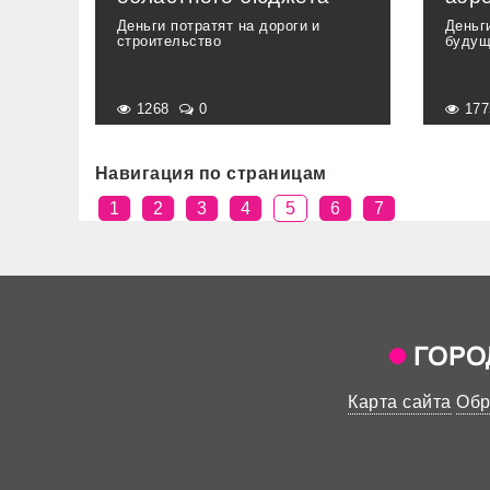
Деньги потратят на дороги и
Деньг
строительство
будущ
1268
0
17
Навигация по страницам
1
2
3
4
5
6
7
Карта сайта
Обр