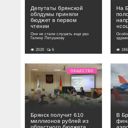
Депутаты брянской
На 
облдумы приняли
пол
бюджет в первом
нап
чтении
«со
Они не стали слушать еще раз
Особо
Галину Петушкову
здрав
2020
6
18
ОБЩЕСТВО
Брянск получит 610
В Б
миллионов рублей из
фин
областного бюджета
аэр