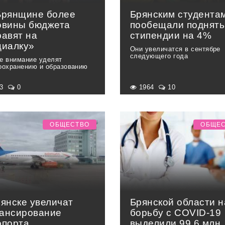
Брянщине более
Брянским студента
овины бюджета
пообещали поднять
равят на
стипендии на 4%
циалку»
Они увеличатся в сентябре
следующего года
е внимание уделят
оохранению и образованию
63
0
1964
10
ОБЩЕСТВО
ОБЩЕ
рянске увеличат
Брянской области н
ансирование
борьбу с COVID-19
опорта
выделили 99,6 млн