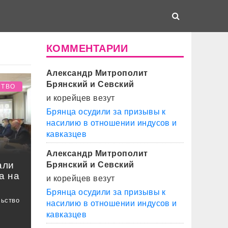
КОММЕНТАРИИ
Александр Митрополит
Брянский и Севский
СТВО
и корейцев везут
Брянца осудили за призывы к
насилию в отношении индусов и
кавказцев
Александр Митрополит
али
Брянский и Севский
а на
и корейцев везут
Брянца осудили за призывы к
льство
насилию в отношении индусов и
кавказцев