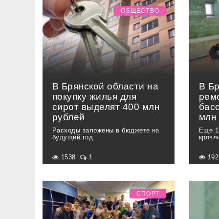
ОБЩЕСТВО
В Брянской области на
В Б
покупку жилья для
рем
сирот выделят 400 млн
бас
рублей
млн
Расходы заложены в бюджете на
Еще 1
будущий год
кровл
1538
1
19
СПОРТ