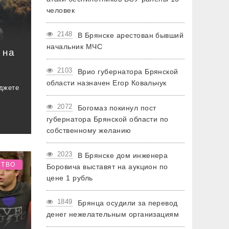
человек
2148
В Брянске арестован бывший
начальник МЧС
 на
2103
Врио губернатора Брянской
области назначен Егор Ковальчук
джете
2072
Богомаз покинул пост
губернатора Брянской области по
собственному желанию
2023
В Брянске дом инженера
СТВО
Боровича выставят на аукцион по
цене 1 рубль
1849
Брянца осудили за перевод
денег нежелательным организациям