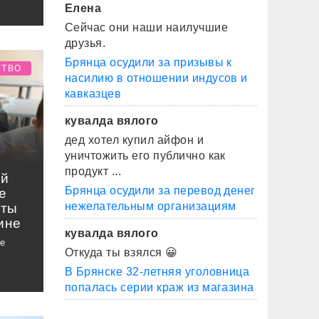
Елена
Сейчас они наши наилучшие
друзья.
Брянца осудили за призывы к
СТВО
насилию в отношении индусов и
кавказцев
кувалда вялого
дед хотел купил айфон и
уничтожить его публично как
продукт ...
ей
Брянца осудили за перевод денег
е
нежелательным организациям
аты
ине
кувалда вялого
е
Откуда ты взялся 😀
В Брянске 32-летняя уголовница
попалась серии краж из магазина