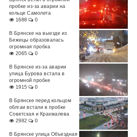
пробке из-за аварии на
кольце Самолета
1688
0
В Брянске на выезде из
Бежицы образовалась
огромная пробка
2065
0
В Брянске из-за аварии
улица Бурова встала в
огромной пробке
1915
0
В Брянске перед кольцом
облгаи встали в пробке
Советская и Крахмалева
2982
0
В Брянске улица Объездная