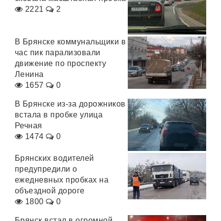
2221
2
В Брянске коммунальщики в
час пик парализовали
движение по проспекту
Ленина
1657
0
В Брянске из-за дорожников
встала в пробке улица
Речная
1474
0
Брянских водителей
предупредили о
ежедневных пробках на
объездной дороге
1800
0
Брянск встал в огромной