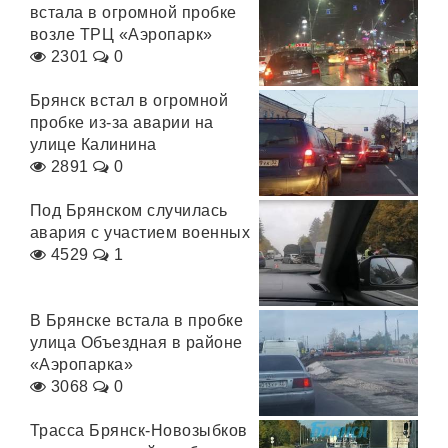
встала в огромной пробке
возле ТРЦ «Аэропарк»
2301
0
Брянск встал в огромной
пробке из-за аварии на
улице Калинина
2891
0
Под Брянском случилась
авария с участием военных
4529
1
В Брянске встала в пробке
улица Объездная в районе
«Аэропарка»
3068
0
Трасса Брянск-Новозыбков