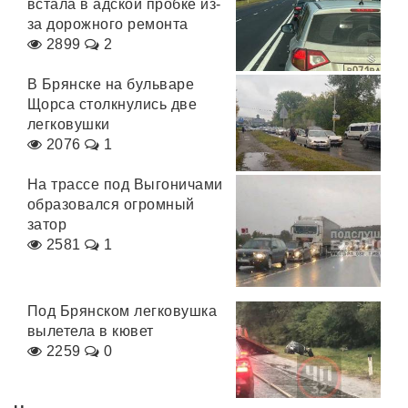
встала в адской пробке из-
за дорожного ремонта
2899
2
В Брянске на бульваре
Щорса столкнулись две
легковушки
2076
1
На трассе под Выгоничами
образовался огромный
затор
2581
1
Под Брянском легковушка
вылетела в кювет
2259
0