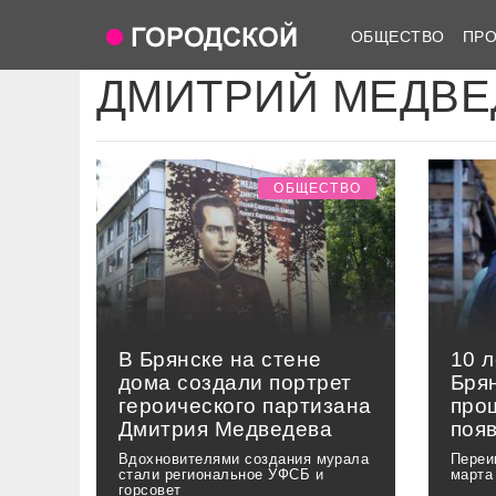
ОБЩЕСТВО
ПР
ДМИТРИЙ МЕДВЕ
ОБЩЕСТВО
В Брянске на стене
10 л
дома создали портрет
Бря
героического партизана
про
Дмитрия Медведева
поя
Вдохновителями создания мурала
Переи
стали региональное УФСБ и
марта
горсовет