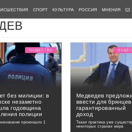
ОИСШЕСТВИЯ
СПОРТ
КУЛЬТУРА
РОССИЯ
МНЕНИЯ
ДЕВ
ОБЩЕСТВО
ОБЩЕ
ет без милиции: в
Медведев предлож
нске незаметно
ввести для брянцев
шла годовщина
гарантированный
вления полиции
доход
менование произошло 1
Такая практика уже существ
некоторых странах мира