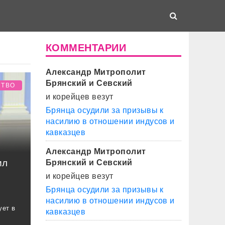
КОММЕНТАРИИ
Александр Митрополит
Брянский и Севский
СТВО
и корейцев везут
Брянца осудили за призывы к
насилию в отношении индусов и
кавказцев
Александр Митрополит
ил
Брянский и Севский
и корейцев везут
Брянца осудили за призывы к
насилию в отношении индусов и
ует в
кавказцев