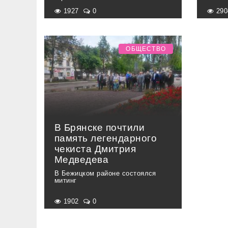
1927
0
29
ОБЩЕСТВО
В Брянске почтили
память легендарного
чекиста Дмитрия
Медведева
В Бежицком районе состоялся
митинг
1902
0