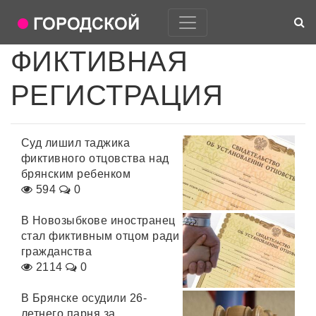
ФИКТИВНАЯ
РЕГИСТРАЦИЯ
Суд лишил таджика
фиктивного отцовства над
брянским ребенком
594
0
В Новозыбкове иностранец
стал фиктивным отцом ради
гражданства
2114
0
В Брянске осудили 26-
летнего парня за