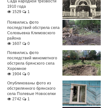
Сада народной трезвости
1910 года
1529
1
Появились фото
последствий обстрела села
Соловьевка Климовского
района
1607
0
Появились фото
последствий минометного
обстрела брянского села
Хоромное
1904
0
Опубликованы фото из
обстрелянного брянского
села Полевые Новоселки
2742
1