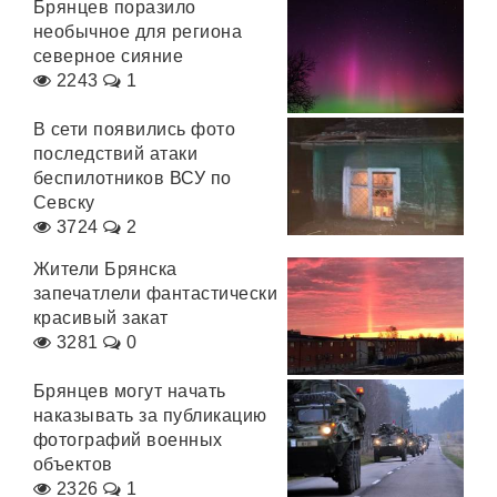
Брянцев поразило
необычное для региона
северное сияние
2243
1
В сети появились фото
последствий атаки
беспилотников ВСУ по
Севску
3724
2
Жители Брянска
запечатлели фантастически
красивый закат
3281
0
Брянцев могут начать
наказывать за публикацию
фотографий военных
объектов
2326
1