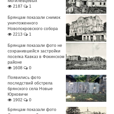
Могилевцевых
2187
1
Брянцам показали снимок
уничтоженного
Новопокровского собора
2213
1
Брянцам показали фото не
сохранившейся застройки
поселка Кавказ в Фокинском
районе
1608
0
Появились фото
последствий обстрела
брянского села Новые
Юрковичи
1902
0
Брянцам показали фото