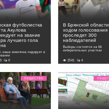
нская футболистка
В Брянской области
тта Акулова
ходом голосования
тендует на звание
проследят 300
ора лучшего гола
наблюдателей
она
Выборы состоятся на 66
избирательных участках
с наша землячка лидирует в
овании
23
0
2541
4
ОБЩЕСТВО
ОБЩЕ