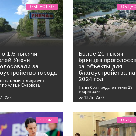
ОБЩЕСТВО
ОБЩЕ
ло 1,5 тысячи
Более 20 тысяч
елей Унечи
брянцев проголосо
голосовали за
за объекты для
гоустройство города
благоустройства на
2024 год
нный момент лидирует
т по улице Суворова
На выбор представлены 19
территорий
17
0
1375
0
СПОРТ
ОБЩЕ