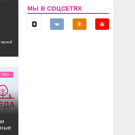
МЫ В СОЦСЕТЯХ
тивной
СТВО
ли
нные