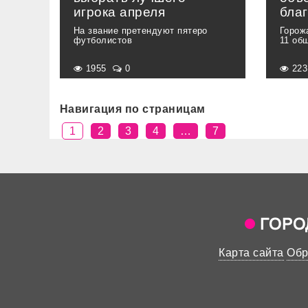
игрока апреля
бла
На звание претендуют пятеро
Горож
футболистов
11 об
1955
0
22
Навигация по страницам
1
2
3
4
…
7
Карта сайта
Обр