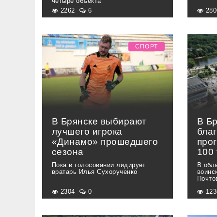
четыре объекта
2262
6
28
СПОРТ
В Брянске выбирают
В Б
лучшего игрока
бла
«Динамо» прошедшего
про
сезона
100
Пока в голосовании лидирует
В обл
вратарь Илья Сухорученко
воинс
Почто
2304
0
12