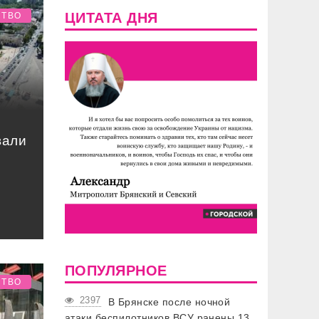
ЦИТАТА ДНЯ
СТВО
вали
ПОПУЛЯРНОЕ
СТВО
2397
В Брянске после ночной
атаки беспилотников ВСУ ранены 13