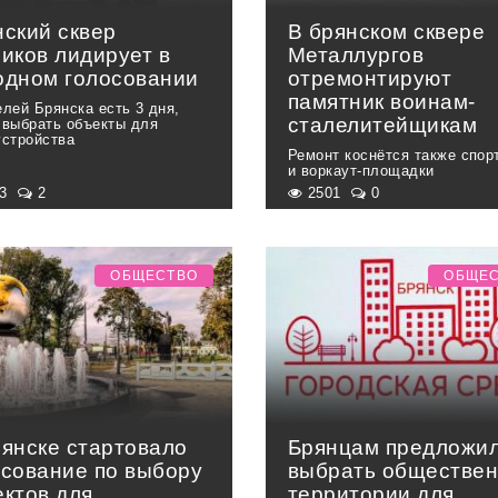
нский сквер
В брянском сквере
иков лидирует в
Металлургов
одном голосовании
отремонтируют
памятник воинам-
елей Брянска есть 3 дня,
сталелитейщикам
 выбрать объекты для
устройства
Ремонт коснётся также спор
и воркаут-площадки
03
2
2501
0
ОБЩЕСТВО
ОБЩЕ
рянске стартовало
Брянцам предложи
осование по выбору
выбрать обществе
ектов для
территории для