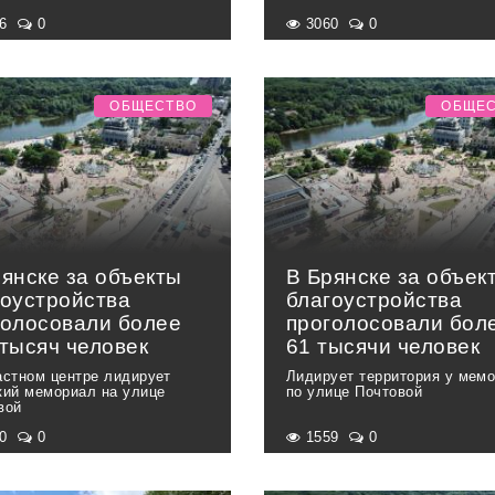
06
0
3060
0
ОБЩЕСТВО
ОБЩЕ
рянске за объекты
В Брянске за объек
гоустройства
благоустройства
голосовали более
проголосовали бол
 тысяч человек
61 тысячи человек
астном центре лидирует
Лидирует территория у мем
кий мемориал на улице
по улице Почтовой
вой
30
0
1559
0