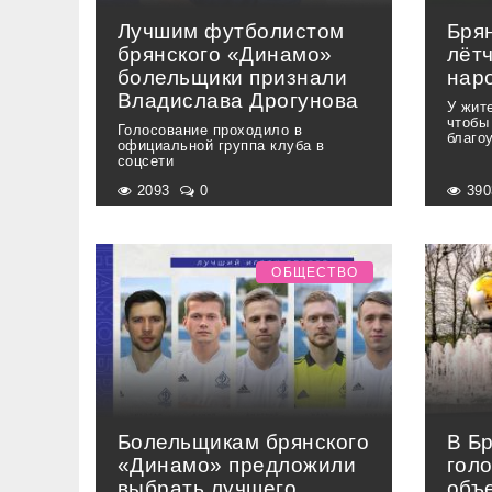
Лучшим футболистом
Бря
брянского «Динамо»
лётч
болельщики признали
нар
Владислава Дрогунова
У жит
чтобы
Голосование проходило в
благо
официальной группа клуба в
соцсети
2093
0
39
ОБЩЕСТВО
Болельщикам брянского
В Б
«Динамо» предложили
гол
выбрать лучшего
объ