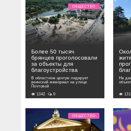
ОБЩЕСТВО
Более 50 тысяч
Око
брянцев проголосовали
жит
за объекты для
про
благоустройства
бла
В областном центре лидирует
На да
воинский мемориал на улице
объек
Почтовой
1342
0
13
ОБЩЕСТВО