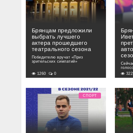
Брянцам предложили
Бря
выбрать лучшего
Иве
актера прошедшего
пре
театрального сезона
авт
сез
Победителю вручат «Приз
зрительских симпатий»
Сейча
голос
1260
0
32
СПОРТ