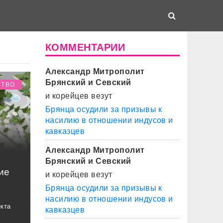
КОММЕНТАРИИ
Александр Митрополит
Брянский и Севский
СТВО
и корейцев везут
Брянца осудили за призывы к
насилию в отношении индусов и
кавказцев
Александр Митрополит
Брянский и Севский
ие
и корейцев везут
Брянца осудили за призывы к
насилию в отношении индусов и
екта
кавказцев