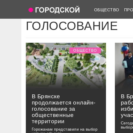
ОБЩЕСТВО
ПР
ГОЛОСОВАНИЕ
ОБЩЕСТВО
В Брянске
В Б
продолжается онлайн-
раб
голосование за
изб
общественные
уча
территории
Сегод
выбор
Горожанам представили на выбор