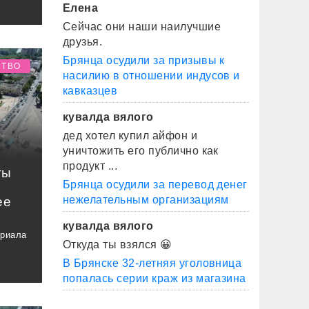
Елена
Сейчас они наши наилучшие
друзья.
Брянца осудили за призывы к
СТВО
насилию в отношении индусов и
кавказцев
кувалда вялого
дед хотел купил айфон и
уничтожить его публично как
продукт ...
ты
Брянца осудили за перевод денег
нежелательным организациям
ее
кувалда вялого
ориала
Откуда ты взялся 😀
В Брянске 32-летняя уголовница
попалась серии краж из магазина